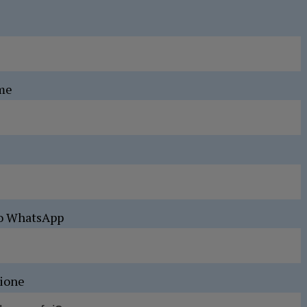
me
o WhatsApp
sione