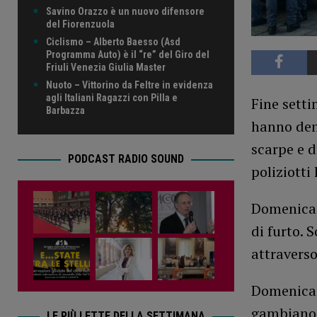
Savino Orazzo è un nuovo difensore
del Fiorenzuola
Ciclismo – Alberto Baesso (Asd
Programma Auto) è il “re” del Giro del
Friuli Venezia Giulia Master
Nuoto – Vittorino da Feltre in evidenza
agli Italiani Ragazzi con Pilla e
Fine setti
Barbazza
hanno den
scarpe e d
PODCAST RADIO SOUND
poliziotti
Domenica 
di furto. 
attraverso
⁠Domenica
gambiano 
LE PIÙ LETTE DELLA SETTIMANA