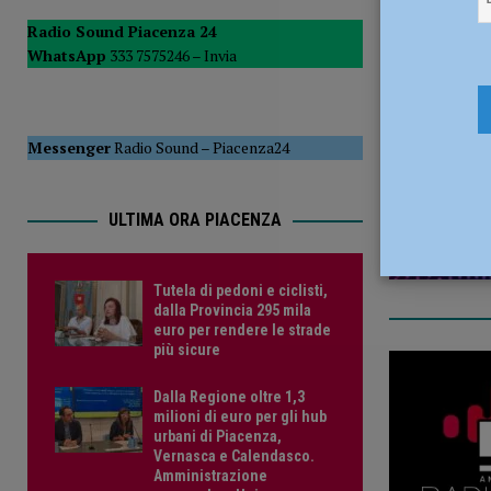
POLITICA
Radio Sound Piacenza 24
WhatsApp
333 7575246 –
Invia
[ 5 Agosto 2026 ]
Caldo estremo e asili nido, Tagliaferri (F
8 Aprile 20
Messenger
Radio Sound
–
Piacenza24
ULTIMA ORA PIACENZA
Tutela di pedoni e ciclisti,
dalla Provincia 295 mila
euro per rendere le strade
più sicure
Dalla Regione oltre 1,3
milioni di euro per gli hub
urbani di Piacenza,
Vernasca e Calendasco.
Amministrazione