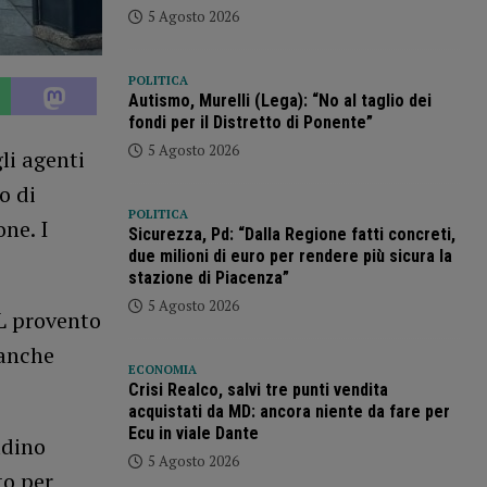
5 Agosto 2026
POLITICA
Autismo, Murelli (Lega): “No al taglio dei
fondi per il Distretto di Ponente”
5 Agosto 2026
li agenti
o di
POLITICA
ne. I
Sicurezza, Pd: “Dalla Regione fatti concreti,
due milioni di euro per rendere più sicura la
stazione di Piacenza”
5 Agosto 2026
L provento
 anche
ECONOMIA
Crisi Realco, salvi tre punti vendita
acquistati da MD: ancora niente da fare per
Ecu in viale Dante
adino
5 Agosto 2026
to per