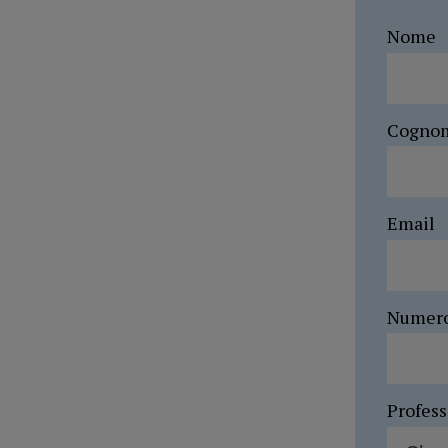
Nome
Cogno
Email
Numer
Profes