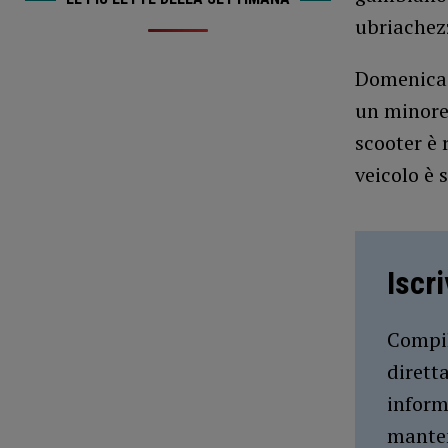
ubriachez
⁠Domenica
un minore
scooter è 
veicolo è 
Iscr
Compil
dirett
inform
manten