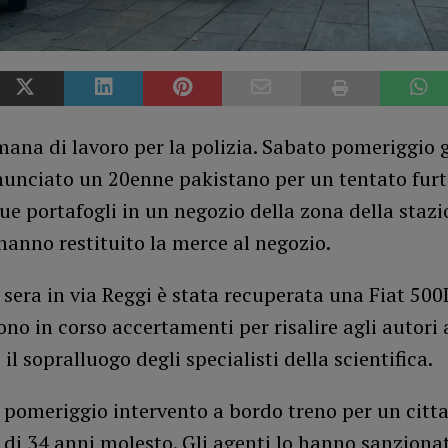
mana di lavoro per la polizia. Sabato pomeriggio g
unciato un 20enne pakistano per un tentato furt
ue portafogli in un negozio della zona della stazio
 hanno restituito la merce al negozio.
sera in via Reggi è stata recuperata una Fiat 500
Sono in corso accertamenti per risalire agli autori
 il sopralluogo degli specialisti della scientifica.
 pomeriggio intervento a bordo treno per un citt
di 34 anni molesto. Gli agenti lo hanno sanziona