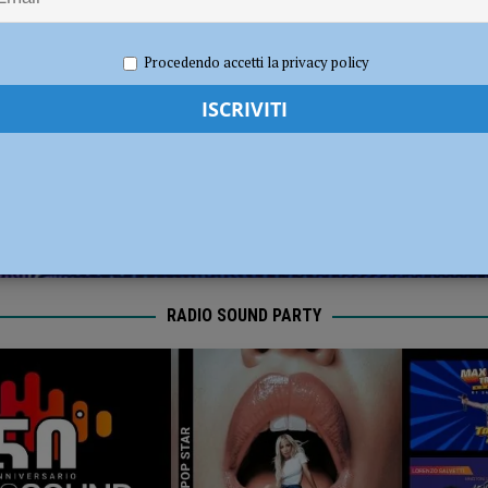
dI): “Verificare subito la situazione nella provincia di Piacenza”
POLITICA
24
Redazione FG
Cronaca Piacenza
Procedendo accetti la privacy policy
RADIO SOUND PARTY