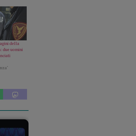
dagini della
a: due uomini
nciati
enza"