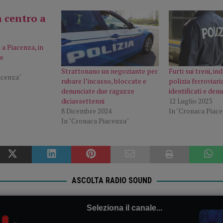
 a Piacenza, in
e
Strattonano un negoziante per
Furti sui treni, in
acenza"
rubare l’incasso, bloccate e
polizia ferroviari
denunciate due ragazze
identificati e denu
diciassettenni
12 Luglio 2023
8 Dicembre 2024
In "Cronaca Piac
In "Cronaca Piacenza"
ASCOLTA RADIO SOUND
Seleziona il canale...