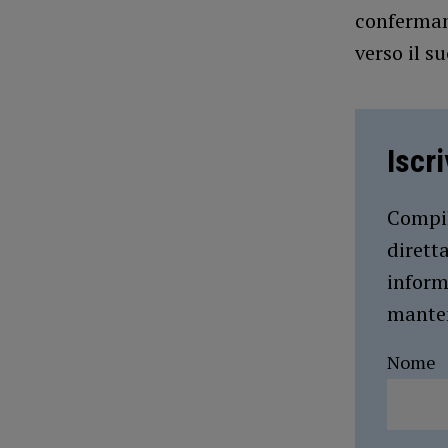
conferman
verso il s
Iscr
Compil
dirett
inform
manten
Nome