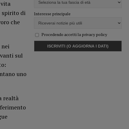
 vita
spirito di
Interesse principale
voro che
Procedendo accetti la privacy policy
 nei
vanti sul
to:
sentano uno
 realtà
iferimento
gue