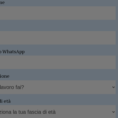
me
o WhatsApp
sione
di età