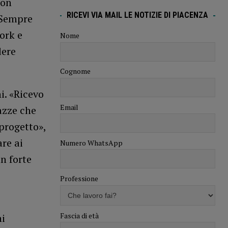
con
RICEVI VIA MAIL LE NOTIZIE DI PIACENZA
 Sempre
ork e
Nome
dere
Cognome
i. «Ricevo
Email
azze che
progetto»,
re ai
Numero WhatsApp
un forte
Professione
Fascia di età
ni