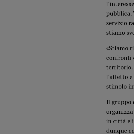
l’interess
pubblica. 
servizio r
stiamo sv
«Stiamo ri
confronti 
territorio
l’affetto 
stimolo i
Il gruppo
organizzat
in città e
dunque co