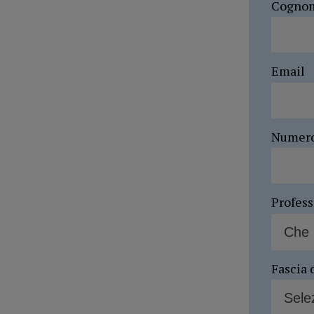
Cogno
Email
Numer
Profes
Fascia 