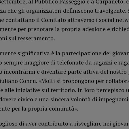
Settembre, al Pubblico Passeggio e a Carpaneto, 
za che gli organizzatori definiscono travolgente.
e contattano il Comitato attraverso i social netw
mente per prenotare la propria adesione e richie
oni sul tesseramento.
mente significativa è la partecipazione dei giovan
 sempre maggiore di telefonate da ragazzi e rag
 incontrarmi e diventare parte attiva del nostro 
uliano Concu. «Molti si propongono per collabora
e alle iniziative sul territorio. In loro percepisco 
dovere civico e una sincera volontà di impegnarsi
ente per la propria comunità».
glioso di aver contribuito a risvegliare nei giova