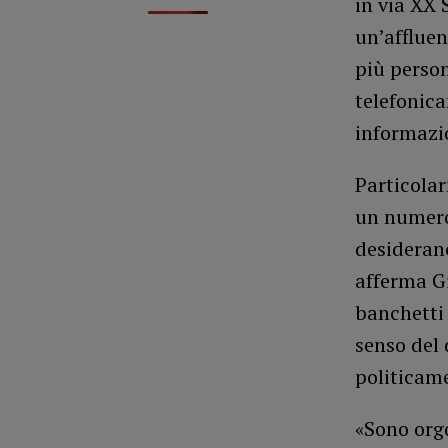
in via XX 
un’affluen
più person
telefonica
informazi
Particolar
un numero
desiderano
afferma Gi
banchetti 
senso del 
politicam
«Sono orgo