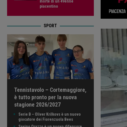
morte di un 49enne
piacentino
SPORT
Tennistavolo – Cortemaggiore,
è tutto pronto per la nuova
stagione 2026/2027
Serie B – Oliver Krilkovs è un nuovo
giocatore dei Fiorenzuola Bees
Savino Orazzo è un nuovo difensore