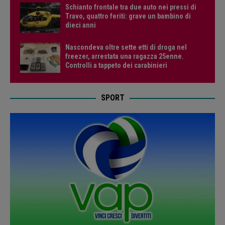
Schianto frontale tra due auto nei pressi di
Travo, quattro feriti: grave un bambino di
dieci anni
Nascondeva oltre sette etti di droga nel
freezer, arrestata una ragazza 25enne.
Controlli a tappeto dei carabinieri
SPORT