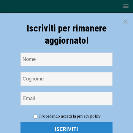
×
Iscriviti per rimanere
aggiornato!
HOME
NOTIZIE
ATTUALITÀ
“Generazione Z”, al
Procedendo accetti la privacy policy
via con Aldo Grasso e i 70 anni della televisione italiana il nuovo ciclo
di incontri