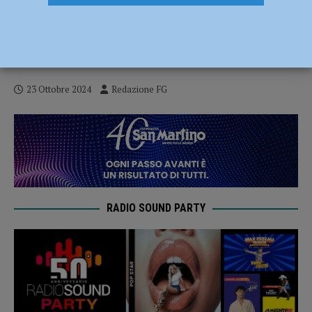
“Generazione Z”, al via con Aldo Grasso e
i 70 anni della televisione italiana il nuovo
ciclo di incontri
23 Ottobre 2024
Redazione FG
RADIO SOUND PARTY