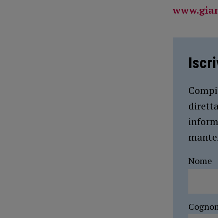
www.gian
Iscr
Compil
dirett
inform
manten
Nome
Cogno