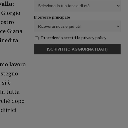
Valla
:
 Giorgio
Interesse principale
nostro
rice Giana
Procedendo accetti la privacy policy
 inedita
timo lavoro
ostegno
 si è
da tutta
erché dopo
ditrici