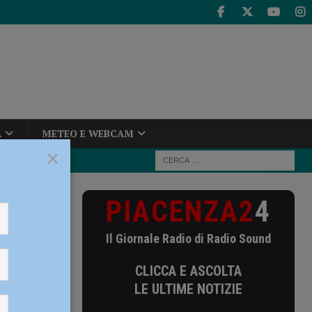
A
METEO E WEBCAM
×
PIACENZA2
4
4 delle Serate
Il Giornale Radio di Radio Sound
erate
CLICCA E ASCOLTA
0
LE ULTIME NOTIZIE