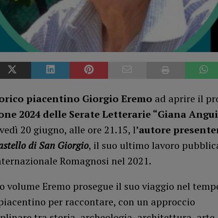
torico piacentino Giorgio Eremo
ad aprire il 
one 2024 delle Serate Letterarie “Giana Angu
vedì 20 giugno, alle ore 21.15, l
’autore present
astello di San Giorgio
, il suo ultimo lavoro pubblic
Internazionale Romagnosi nel 2021.
o volume Eremo prosegue il suo viaggio nel tempo
 piacentino per raccontare, con un approccio
plinare tra storia, archeologia, architettura, arte,