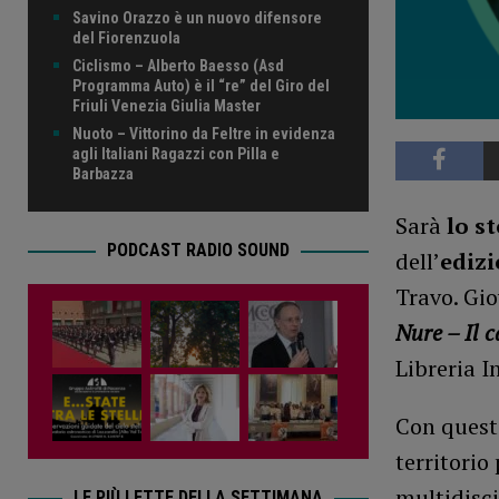
Savino Orazzo è un nuovo difensore
del Fiorenzuola
Ciclismo – Alberto Baesso (Asd
Programma Auto) è il “re” del Giro del
Friuli Venezia Giulia Master
Nuoto – Vittorino da Feltre in evidenza
agli Italiani Ragazzi con Pilla e
Barbazza
Sarà
lo s
PODCAST RADIO SOUND
dell’
edizi
Travo. Gio
Nure – Il c
Libreria 
Con quest
territorio
multidisci
LE PIÙ LETTE DELLA SETTIMANA