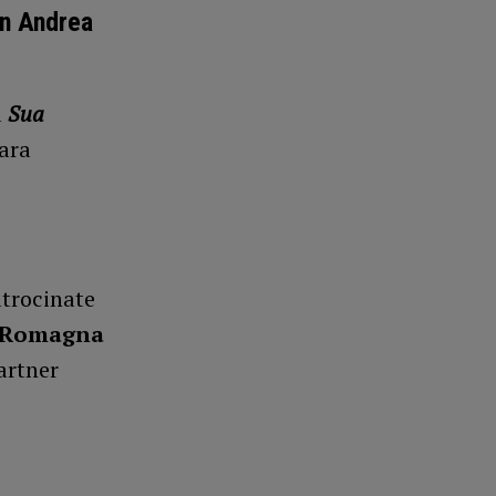
on Andrea
à
Sua
ara
atrocinate
a-Romagna
Partner