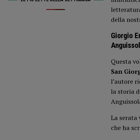
letteratur
della nost
Giorgio E
Anguisso
Questa vo
San Giorg
l’autore r
la storia 
Anguissola
La serata
che ha scr