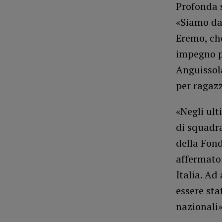
Profonda 
«Siamo dav
Eremo, che
impegno pe
Anguissola
per ragazz
«Negli ult
di squadra
della Fond
affermato 
Italia. Ad
essere sta
nazionali