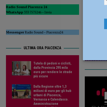
POLITICA
Radio Sound Piacenza 24
WhatsApp
333 7575246 –
Invia
[ 5 Agosto 2026 ]
Caldo estremo e asili nido, Tagliaferri (F
18 Giugno 
Messenger
Radio Sound
–
Piacenza24
ULTIMA ORA PIACENZA
Tutela di pedoni e ciclisti,
dalla Provincia 295 mila
euro per rendere le strade
più sicure
Dalla Regione oltre 1,3
milioni di euro per gli hub
urbani di Piacenza,
Vernasca e Calendasco.
Amministrazione