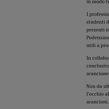
in modo tr
I professi
studenti d
presenti i
Podenzano 
utili a pr
In collab
conclusivo
arancione
Non da ult
l’occhio a
arancioni.