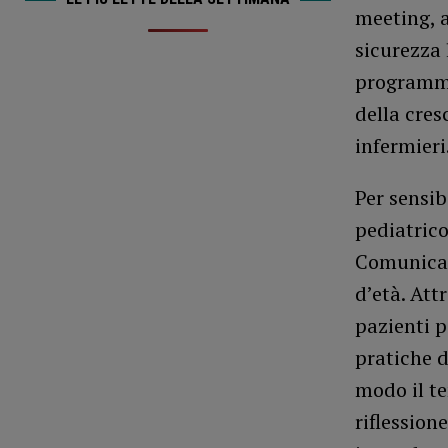
meeting, a
sicurezza
programma 
della cres
infermieri
Per sensib
pediatrico
Comunicazi
d’età. Attr
pazienti 
pratiche d
modo il te
riflession