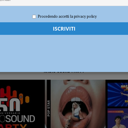
re 2025
Redazione FG
Attualità
dI): “Verificare subito la situazione nella provincia di Piacenza”
POLITICA
Procedendo accetti la privacy policy
RADIO SOUND PARTY