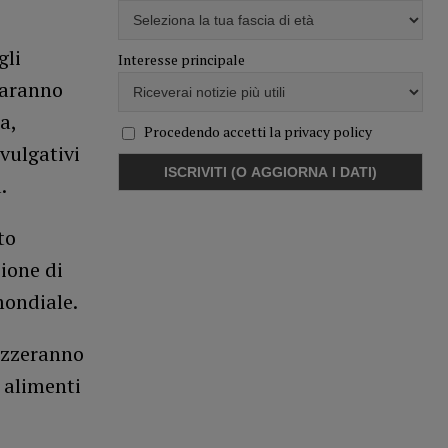
gli
Interesse principale
 saranno
a,
Procedendo accetti la privacy policy
vulgativi
.
to
zione di
mondiale.
rizzeranno
i alimenti