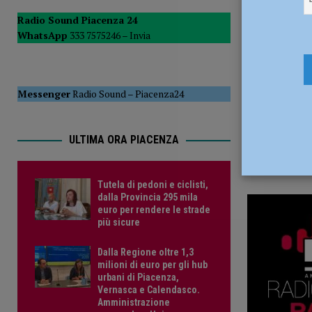
15 Settemb
POLITICA
Radio Sound Piacenza 24
WhatsApp
333 7575246 –
Invia
[ 5 Agosto 2026 ]
Caldo estremo e asili nido, Tagliaferri (F
Messenger
Radio Sound
–
Piacenza24
ULTIMA ORA PIACENZA
Tutela di pedoni e ciclisti,
dalla Provincia 295 mila
euro per rendere le strade
più sicure
Dalla Regione oltre 1,3
milioni di euro per gli hub
urbani di Piacenza,
Vernasca e Calendasco.
Amministrazione