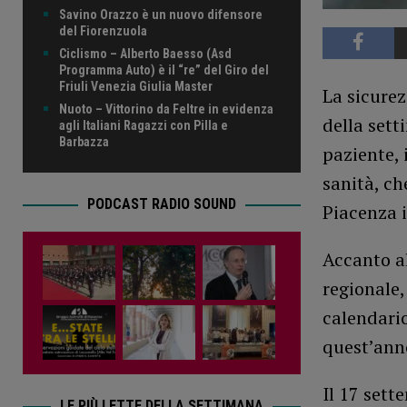
Savino Orazzo è un nuovo difensore
del Fiorenzuola
Ciclismo – Alberto Baesso (Asd
Programma Auto) è il “re” del Giro del
Friuli Venezia Giulia Master
La sicurez
Nuoto – Vittorino da Feltre in evidenza
della sett
agli Italiani Ragazzi con Pilla e
Barbazza
paziente,
sanità, ch
PODCAST RADIO SOUND
Piacenza i
Accanto al
regionale,
calendario
quest’anno
Il 17 set
LE PIÙ LETTE DELLA SETTIMANA