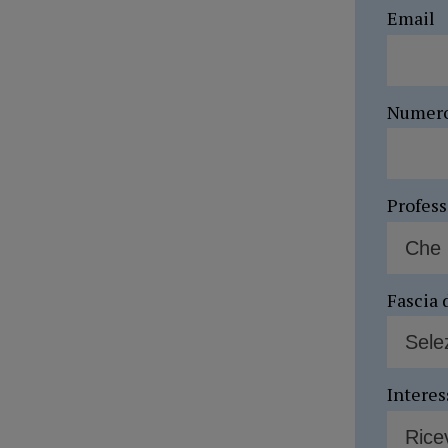
Email
Numer
Profes
Fascia 
Interes