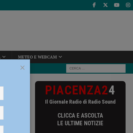
A
METEO E WEBCAM
×
PIACENZA2
4
te. le
Il Giornale Radio di Radio Sound
ente. le
CLICCA E ASCOLTA
LE ULTIME NOTIZIE