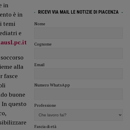
e in
RICEVI VIA MAIL LE NOTIZIE DI PIACENZA
ento è in
i temi
Nome
ediatri e
usl.pc.it
Cognome
o soccorso
Email
ieme alla
r fasce
oli
Numero WhatsApp
ndo buone
 In questo
Professione
co,
sibilizzare
Fascia di età