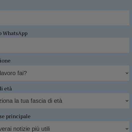
o WhatsApp
sione
di età
se principale