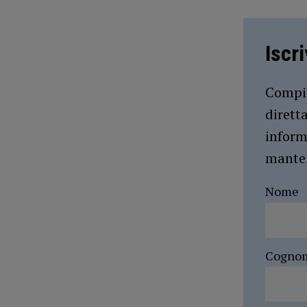
Iscr
Compil
dirett
inform
manten
Nome
Cogno