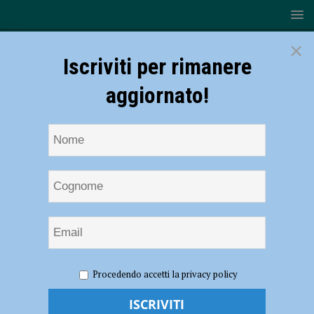
×
Iscriviti per rimanere
aggiornato!
HOME
NOTIZIE
ATTUALITÀ
Grande successo per
Procedendo accetti la privacy policy
la terza edizione di “Tu si que AVIS”: talento, spettacolo e solidarietà
protagonisti in Piazza Duomo