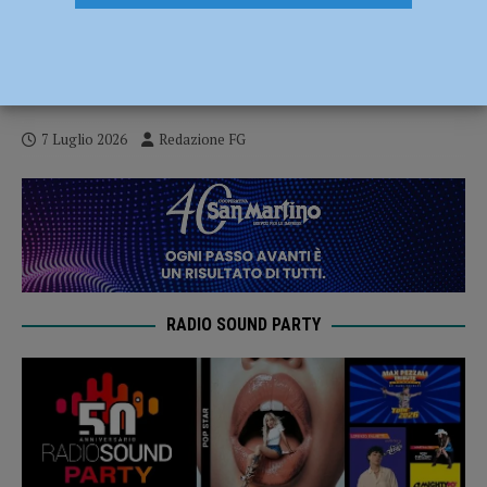
Grande successo per la terza edizione di
“Tu si que AVIS”: talento, spettacolo e
solidarietà protagonisti in Piazza Duomo
7 Luglio 2026
Redazione FG
RADIO SOUND PARTY