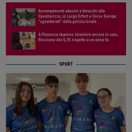
Accampamenti abusivi e bivacchi alla
Cavallerizza, in Largo Erfurt e Corso Europa:
“sgomberati” dalla polizia locale
A Piacenza imprese straniere ancora in calo,
flessione del 6,3% rispetto a un anno fa
SPORT