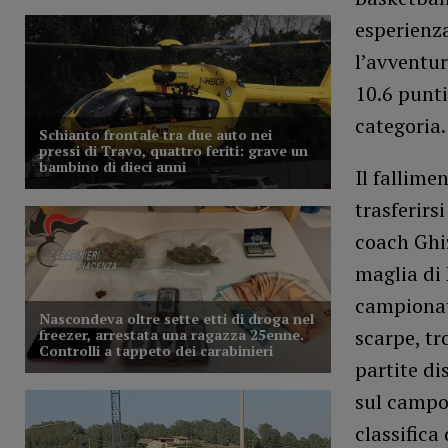
esperienz
l’avventur
10.6 punti
categoria.
Il fallime
trasferirs
coach Ghiz
maglia di 
campionato
scarpe, tr
partite di
sul campo 
classifica