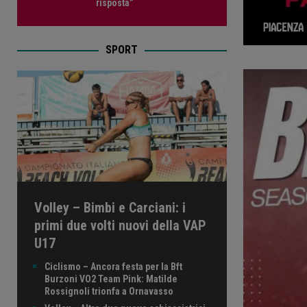
risposta”
SPORT
Volley – Bimbi e Carciani: i
primi due volti nuovi della VAP
U17
Ciclismo – Ancora festa per la Bft
Burzoni VO2 Team Pink: Matilde
Rossignoli trionfa a Ornavasso