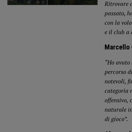
Ritrovare 
passato, ha
con la volo
e il club a
Marcello 
“Ho avuto i
percorso di
notevoli, f
categoria 
offensivo, 
naturale in
di gioco”.