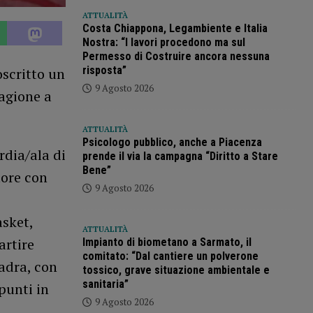
ATTUALITÀ
Costa Chiappona, Legambiente e Italia
Nostra: “I lavori procedono ma sul
Permesso di Costruire ancora nessuna
risposta”
oscritto un
9 Agosto 2026
tagione a
ATTUALITÀ
Psicologo pubblico, anche a Piacenza
rdia/ala di
prende il via la campagna “Diritto a Stare
Bene”
tore con
9 Agosto 2026
asket,
ATTUALITÀ
artire
Impianto di biometano a Sarmato, il
comitato: “Dal cantiere un polverone
adra, con
tossico, grave situazione ambientale e
sanitaria”
punti in
9 Agosto 2026