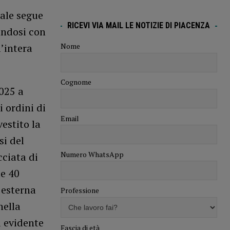
ale segue
RICEVI VIA MAIL LE NOTIZIE DI PIACENZA
andosi con
Nome
l’intera
Cognome
2025 a
i ordini di
Email
estito la
si del
Numero WhatsApp
cciata di
le 40
 esterna
Professione
nella
a evidente
Fascia di età