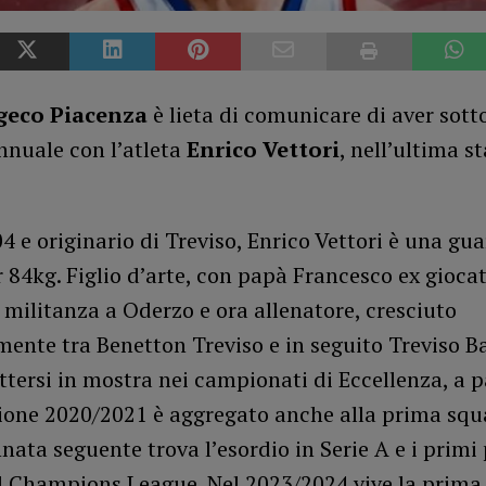
geco Piacenza
è lieta di comunicare di aver sott
nnuale con l’atleta
Enrico Vettori
, nell’ultima s
4 e originario di Treviso, Enrico Vettori è una gua
84kg. Figlio d’arte, con papà Francesco ex gioca
militanza a Oderzo e ora allenatore, cresciuto
mente tra Benetton Treviso e in seguito Treviso B
ttersi in mostra nei campionati di Eccellenza, a p
gione 2020/2021 è aggregato anche alla prima squ
nnata seguente trova l’esordio in Serie A e i primi 
l Champions League. Nel 2023/2024 vive la prima