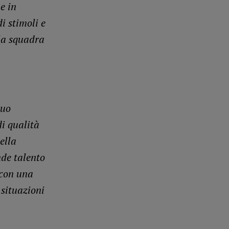
e in
i stimoli e
 la squadra
suo
di qualità
ella
nde talento
 con una
 situazioni