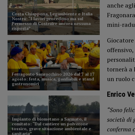
anche agli
Fragonara,
mini-radu
Giocatore 
offensivo,
personalit
tornerà a 
un ruolo c
Enrico Ve
“Sono felic
società di
conferma ch