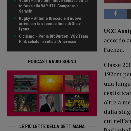
Volley – Altre due nuove schiacciatrici
in forza alla VAP U17: Compaore e
Sarasini
Rugby – Antonio Broccio è il nuovo
arrivo per la seconda linea di Sitav
Lyons
UCC Assi
Ciclismo – Per la Bft Burzoni VO2 Team
accordo a
Pink sabato in sella a Ornavasso
Faenza.
PODCAST RADIO SOUND
Classe 200
192cm per 
una lunga 
cestistica
oltre a me
dalla sta
cui nell’a
LE PIÙ LETTE DELLA SETTIMANA
Basketbal