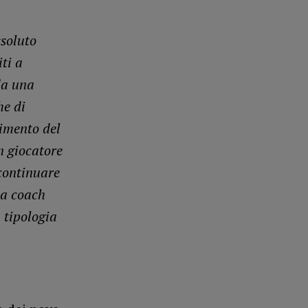
ssoluto
ti a
da una
he di
rimento del
n giocatore
 continuare
 a coach
 tipologia