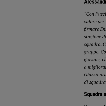
Alessandr
“Con l’usci
valore per 
firmare Enr
stagione di
squadra. C
gruppo. Co
giovane, c
a migliorar
Ghizzinardi
di squadra
Squadra 