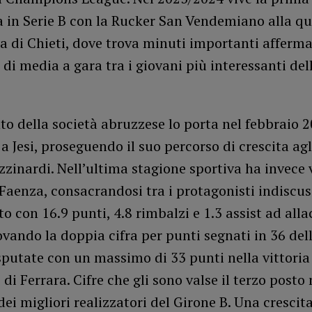
a in Serie B con la Rucker San Vendemiano alla qu
a di Chieti, dove trova minuti importanti afferm
 di media a gara tra i giovani più interessanti del
nto della società abruzzese lo porta nel febbraio 
i a Jesi, proseguendo il suo percorso di crescita agl
zinardi. Nell’ultima stagione sportiva ha invece v
Faenza, consacrandosi tra i protagonisti indiscus
 con 16.9 punti, 4.8 rimbalzi e 1.3 assist ad alla
ovando la doppia cifra per punti segnati in 36 del
sputate con un massimo di 33 punti nella vittoria
di Ferrara. Cifre che gli sono valse il terzo posto 
 dei migliori realizzatori del Girone B. Una crescit