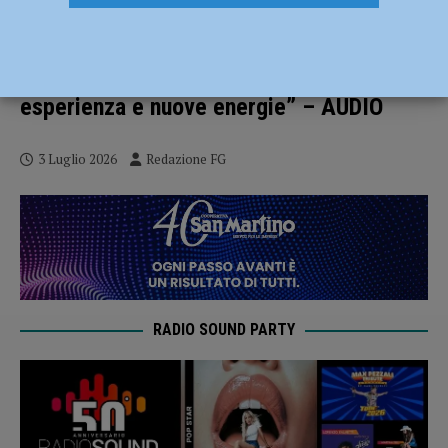
Confapi Industria, ecco la squadra che
affiancherà il presidente Cerciello: “Forte
presenza femminile e un mix di
esperienza e nuove energie” – AUDIO
3 Luglio 2026
Redazione FG
RADIO SOUND PARTY