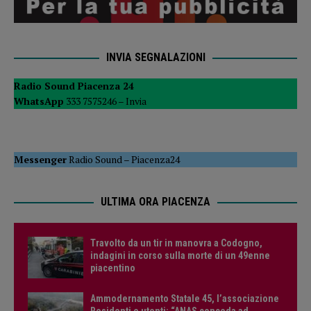
INVIA SEGNALAZIONI
Radio Sound Piacenza 24
WhatsApp
333 7575246 –
Invia
Messenger
Radio Sound
–
Piacenza24
ULTIMA ORA PIACENZA
Travolto da un tir in manovra a Codogno,
indagini in corso sulla morte di un 49enne
piacentino
Ammodernamento Statale 45, l’associazione
Residenti e utenti: “ANAS conceda ad