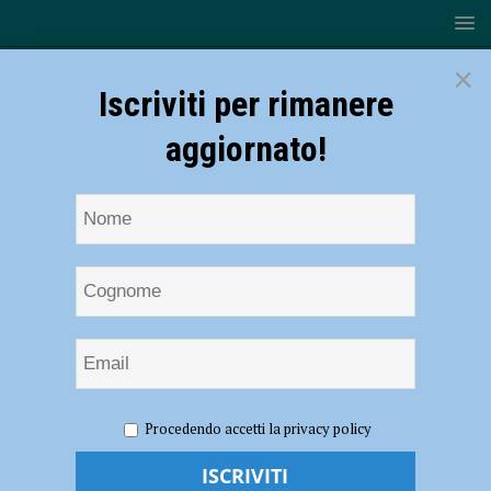
×
Iscriviti per rimanere
aggiornato!
HOME
NOTIZIE
ECONOMIA
Confapi Industria,
Procedendo accetti la privacy policy
ecco la squadra che affiancherà il presidente Cerciello: “Forte
presenza femminile e un mix di esperienza e nuove energie” – AUDIO