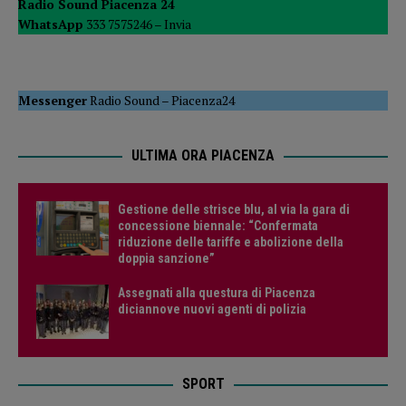
Radio Sound Piacenza 24
WhatsApp
333 7575246 –
Invia
Messenger
Radio Sound
–
Piacenza24
ULTIMA ORA PIACENZA
Gestione delle strisce blu, al via la gara di
concessione biennale: “Confermata
riduzione delle tariffe e abolizione della
doppia sanzione”
Assegnati alla questura di Piacenza
diciannove nuovi agenti di polizia
SPORT