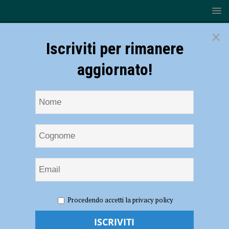
×
Iscriviti per rimanere
aggiornato!
HOME
NOTIZIE
EVENTI A PIACENZA
Il Festival a
Procedendo accetti la privacy policy
Farini di ATER Fondazione e Manicomics Teatro dal 4 al 6 luglio
Il Festival a Farini di ATER Fondazione e