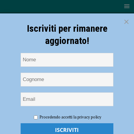
×
Iscriviti per rimanere
aggiornato!
HOME
NOTIZIE
ATTUALITÀ
Innovazione e
Procedendo accetti la privacy policy
imprenditorialità, il Fol in Fest premia le idee migliori per la montagna
Innovazione e imprenditorialità, il Fol in