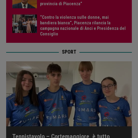
provincia di Piacenza”
“Contro la violenza sulle donne, mai
bandiera bianca”, Piacenza rilancia la
campagna nazionale di Anci e Presidenza del
Consiglio
SPORT
Tennistavolo – Cortemaggiore, è tutto