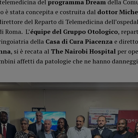
 telemedicina del
programma Dream
della Comu
o è stata concepita e costruita dal
dottor Miche
 direttore del Reparto di Telemedicina dell’ospeda
di Roma. L’
équipe del Gruppo Otologico
, repar
ingoiatria della
Casa di Cura Piacenza
e dirett
nna
, si è recata al
The Nairobi Hospital
per ope
ambini affetti da patologie che ne hanno dannegg