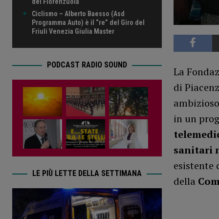
del Fiorenzuola
Ciclismo – Alberto Baesso (Asd
Programma Auto) è il “re” del Giro del
Friuli Venezia Giulia Master
PODCAST RADIO SOUND
La Fondaz
di Piacenz
ambizioso
in un pro
telemedi
sanitari 
esistente 
LE PIÙ LETTE DELLA SETTIMANA
della
Comu