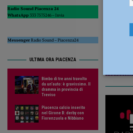
[ 6 Agosto 2026 ]
Droga sulle strade, controlli a tappeto de
Radio Sound Piacenza 24
WhatsApp
333 7575246 –
Invia
PIACENZA
3 Agosto 2
[ 6 Agosto 2026 ]
Bimbo di tre anni travolto da un’auto: è
Messenger
Radio Sound
–
Piacenza24
ULTIMA ORA PIACENZA
Bimbo di tre anni travolto
da un’auto: è gravissimo. Il
dramma in provincia di
Treviso
Piacenza calcio inserito
nel Girone B: derby con
Fiorenzuola e Nibbiano