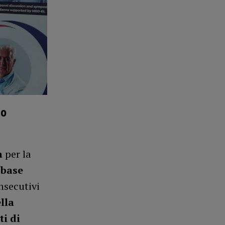
po
a
per la
a
base
onsecutivi
lla
i di