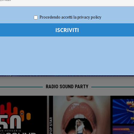
i carabinieri: sette segnalati e stupefacenti sequestrati
CRONACA
023
Redazione MC
Attualità
Procedendo accetti la privacy policy
 gravissimo. Il dramma in provincia di Treviso
CRONACA PIACENZA
RADIO SOUND PARTY