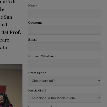
nità di
Nome
le
le San
Cognome
to di
o dal
Prof.
rare
Email
iato
Numero WhatsApp
Professione
Fascia di età