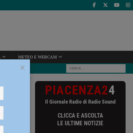
A
METEO E WEBCAM
×
PIACENZA2
4
na e il Gruppo
Il Giornale Radio di Radio Sound
nna e il
CLICCA E ASCOLTA
perata
LE ULTIME NOTIZIE