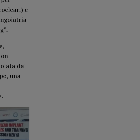
cocleari) e
ingoiatria
ng”.
e,
non
olata dal
ppo, una
e.