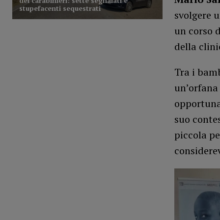
svolgere u
un corso d
della clin
Tra i bam
un’orfana 
opportuna
suo contes
piccola pe
considerev