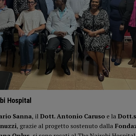
bi Hospital
ario Sanna
, il
Dott. Antonio Caruso
e la
Dott.
nnuzzi
, grazie al progetto sostenuto dalla
Fonda
nna Onlus
, si sono recati al The Nairobi Hospital