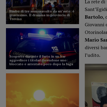
La rete di
Sant’Egidi
Bartolo
,
Giovanni 
Otorinolar
Mario Sa
diversi b
l’udito.