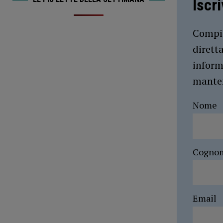
Iscr
Compil
dirett
inform
manten
Nome
Cogno
Email