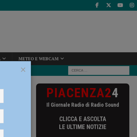
A
METEO E WEBCAM
×
PIACENZA2
4
i nerazzurri fa
Il Giornale Radio di Radio Sound
urri fa
CLICCA E ASCOLTA
LE ULTIME NOTIZIE