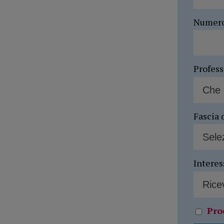
Numer
Profes
Fascia 
Interes
Pro