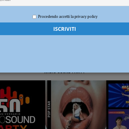
024
Carlofilippo Vardelli
Calcio
,
Notizie
,
Sport
dI): “Verificare subito la situazione nella provincia di Piacenza”
POLITICA
Procedendo accetti la privacy policy
RADIO SOUND PARTY