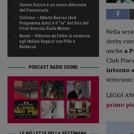
Savino Orazzo è un nuovo difensore
del Fiorenzuola
Ciclismo – Alberto Baesso (Asd
Programma Auto) è il “re” del Giro del
Friuli Venezia Giulia Master
Nella sera
Nuoto – Vittorino da Feltre in evidenza
derby cont
agli Italiani Ragazzi con Pilla e
Barbazza
anche
a P
Club Piace
PODCAST RADIO SOUND
intorno a
striscioni
LEGGI AN
primo pia
LE PIÙ LETTE DELLA SETTIMANA