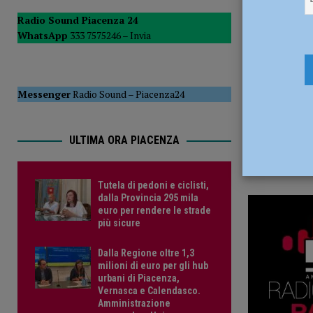
23 Aprile 2
POLITICA
Radio Sound Piacenza 24
WhatsApp
333 7575246 –
Invia
[ 5 Agosto 2026 ]
Caldo estremo e asili nido, Tagliaferri (F
Messenger
Radio Sound
–
Piacenza24
ULTIMA ORA PIACENZA
Tutela di pedoni e ciclisti,
dalla Provincia 295 mila
euro per rendere le strade
più sicure
Dalla Regione oltre 1,3
milioni di euro per gli hub
urbani di Piacenza,
Vernasca e Calendasco.
Amministrazione