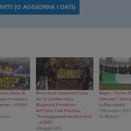
enza, finale di
Nerazzurri campioni d’Italia
Rugby – Trofeo U1
gue tra musica,
per la 21esima volta,
Piacenza”: festa 
chermo – AUDIO
Magistrali Presidente
la Piacentinità
dell’Inter Club Piacenza:
9 Novembre 2025
acenza"
“Festeggiamenti anche in città”
In "Notizie"
– AUDIO
4 Maggio 2026