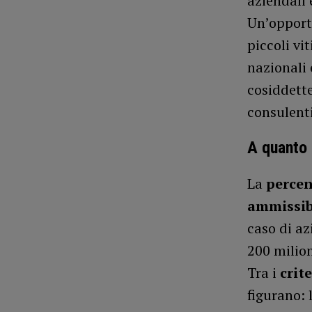
aziendali 
Un’opport
piccoli vi
nazionali 
cosiddette
consulenti
A quanto 
La
percen
ammissib
caso di az
200 milion
Tra i
crite
figurano: 