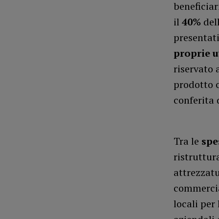
beneficiar
il
40%
dell
presentat
proprie 
riservato 
prodotto 
conferita 
Tra le
spe
ristruttur
attrezzatu
commercial
locali per