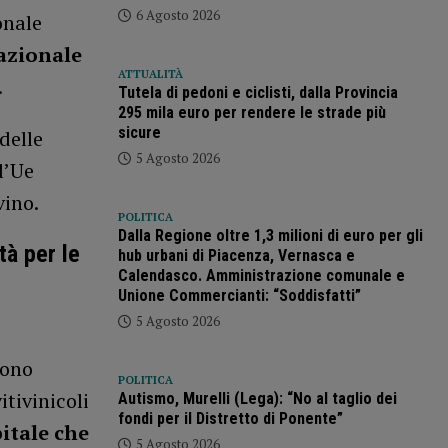
6 Agosto 2026
onale
zionale
ATTUALITÀ
.
Tutela di pedoni e ciclisti, dalla Provincia
295 mila euro per rendere le strade più
sicure
delle
5 Agosto 2026
l’Ue
vino.
POLITICA
Dalla Regione oltre 1,3 milioni di euro per gli
tà per le
hub urbani di Piacenza, Vernasca e
Calendasco. Amministrazione comunale e
Unione Commercianti: “Soddisfatti”
5 Agosto 2026
gono
POLITICA
tivinicoli
Autismo, Murelli (Lega): “No al taglio dei
fondi per il Distretto di Ponente”
itale che
5 Agosto 2026