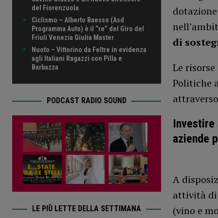
del Fiorenzuola
dotazione 
Ciclismo – Alberto Baesso (Asd
nell’ambit
Programma Auto) è il “re” del Giro del
Friuli Venezia Giulia Master
di sosteg
Nuoto – Vittorino da Feltre in evidenza
agli Italiani Ragazzi con Pilla e
Le risorse
Barbazza
Politiche 
attravers
PODCAST RADIO SOUND
Investire 
aziende p
A disposi
attività d
LE PIÙ LETTE DELLA SETTIMANA
(vino e mo