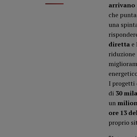
arrivano 
che puntan
una spinta
risponder
diretta
e 
riduzione 
migliorame
energetico
I progett
di
30 mil
un
milion
ore 13 de
proprio si