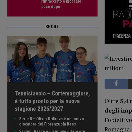
rintracciato e bloccato
poco dopo
SPORT
Tennistavolo – Cortemaggiore,
Oltre
5,4 
è tutto pronto per la nuova
stagione 2026/2027
degli imp
l’obiettiv
Serie B – Oliver Krilkovs è un nuovo
giocatore dei Fiorenzuola Bees
Romagna
Savino Orazzo è un nuovo difensore