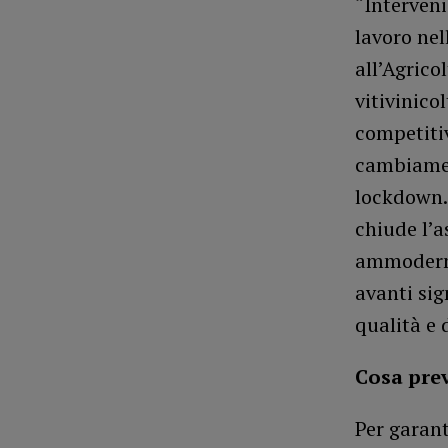
“Interven
lavoro nel
all’Agrico
vitivinic
competiti
cambiament
lockdown. 
chiude l’a
ammoderna
avanti sig
qualità e 
Cosa pre
Per garant