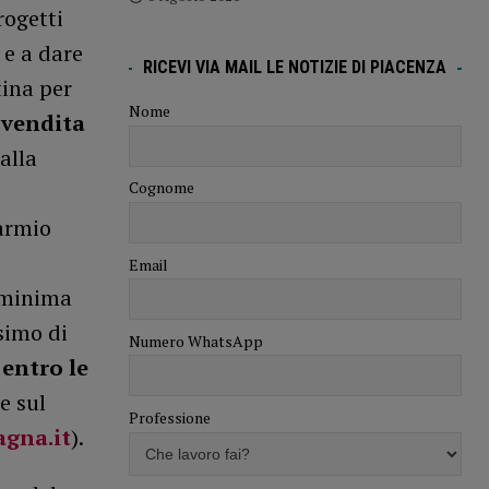
rogetti
 e a dare
RICEVI VIA MAIL LE NOTIZIE DI PIACENZA
tina per
Nome
a
vendita
alla
Cognome
parmio
Email
 minima
simo di
Numero WhatsApp
e
entro le
e sul
Professione
agna.it
).