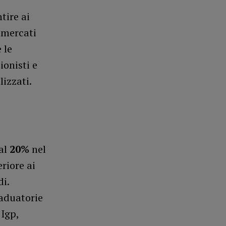
tire ai
i mercati
 le
ionisti e
lizzati.
 al
20%
nel
riore ai
di.
raduatorie
 Igp,