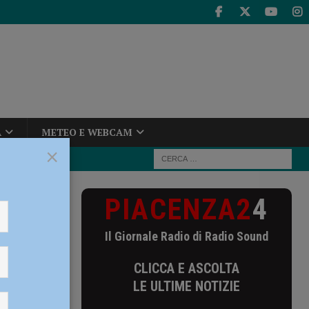
A
METEO E WEBCAM
×
PIACENZA2
4
e. Dalla
-commerce
Il Giornale Radio di Radio Sound
one.
CLICCA E ASCOLTA
i più
LE ULTIME NOTIZIE
a e l’e-