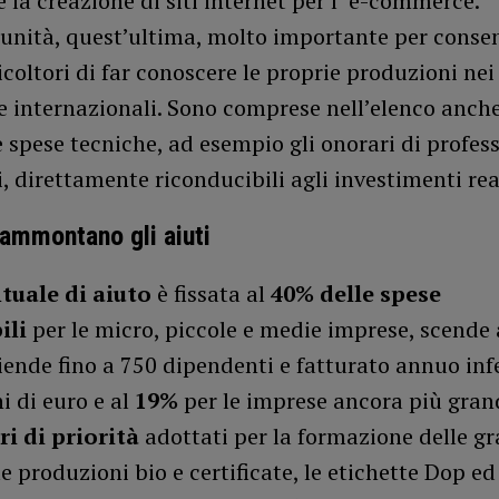
e la creazione di siti internet per l’ e-commerce.
unità, quest’ultima, molto importante per consen
ticoltori di far conoscere le proprie produzioni ne
e internazionali. Sono comprese nell’elenco anche
 spese tecniche, ad esempio gli onorari di profess
, direttamente riconducibili agli investimenti rea
ammontano gli aiuti
tuale di aiuto
è fissata al
40% delle spese
ili
per le micro, piccole e medie imprese, scende
iende fino a 750 dipendenti e fatturato annuo infe
i di euro e al
19%
per le imprese ancora più gran
ri di priorità
adottati per la formazione delle g
le produzioni bio e certificate, le etichette Dop ed