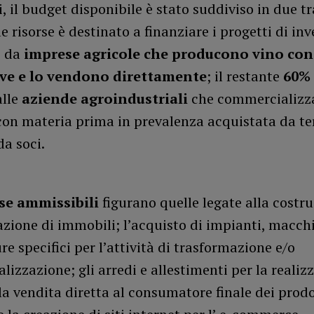
i, il budget disponibile è stato suddiviso in due t
e risorse è destinato a finanziare i progetti di in
i da
imprese agricole che producono vino con
uve e lo vendono direttamente
; il restante
60%
alle
aziende agroindustriali
che commercializza
con materia prima in prevalenza acquistata da ter
da soci.
se ammissibili
figurano quelle legate alla costru
azione di immobili; l’acquisto di impianti, macchi
re specifici per l’attività di trasformazione e/o
izzazione; gli arredi e allestimenti per la realiz
 la vendita diretta al consumatore finale dei prodo