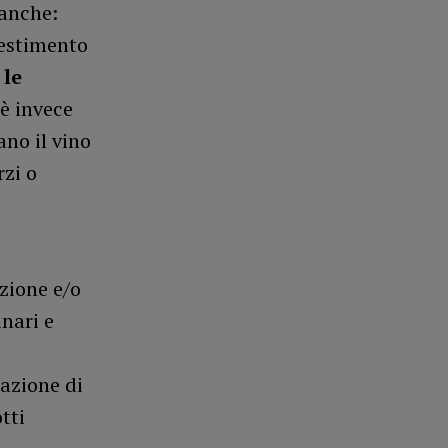
ranche:
vestimento
 le
è invece
no il vino
zi o
zione e/o
nari e
zazione di
tti