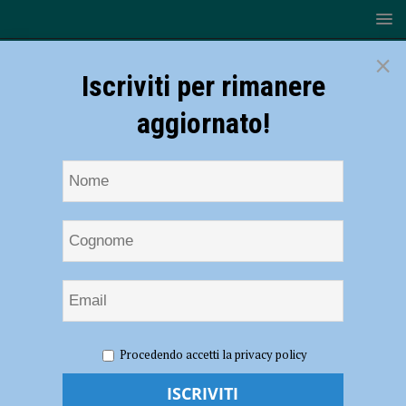
×
Iscriviti per rimanere
aggiornato!
HOME
NOTIZIE
ATTUALITÀ
Isrec, tante iniziative
Procedendo accetti la privacy policy
per gli ottant’anni della Liberazione: dai viaggi della memoria agli
incontri nelle scuole