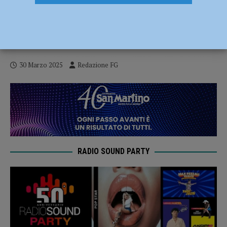
Isrec, tante iniziative per gli ottant’anni
della Liberazione: dai viaggi della
memoria agli incontri nelle scuole
30 Marzo 2025
Redazione FG
RADIO SOUND PARTY