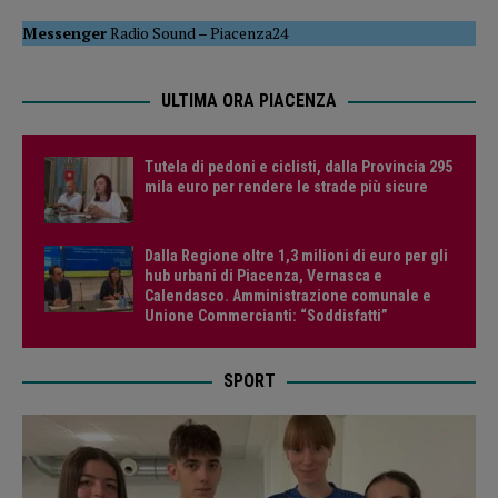
Messenger
Radio Sound
–
Piacenza24
ULTIMA ORA PIACENZA
Tutela di pedoni e ciclisti, dalla Provincia 295
mila euro per rendere le strade più sicure
Dalla Regione oltre 1,3 milioni di euro per gli
hub urbani di Piacenza, Vernasca e
Calendasco. Amministrazione comunale e
Unione Commercianti: “Soddisfatti”
SPORT