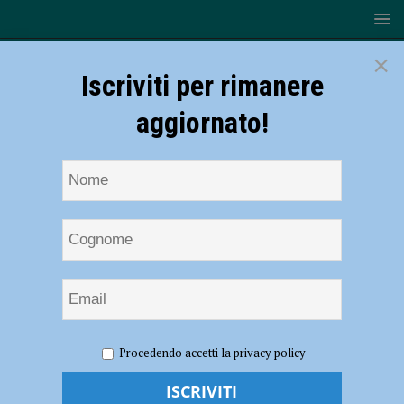
×
Iscriviti per rimanere
aggiornato!
HOME
NOTIZIE
POLITICA
Italia Viva approda a
Procedendo accetti la privacy policy
Piacenza, Fratti e Pagani coordinatori
Italia Viva approda a Piacenza, Fratti e