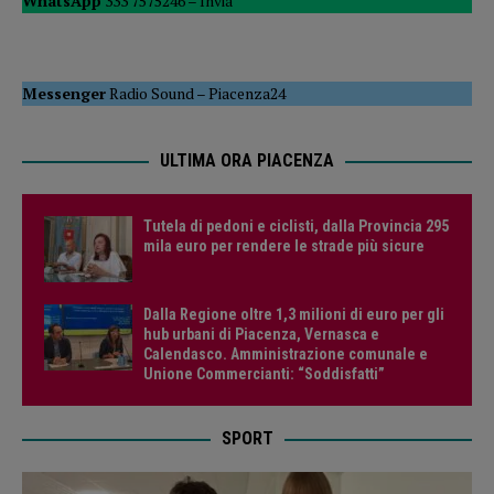
WhatsApp
333 7575246 –
Invia
Messenger
Radio Sound
–
Piacenza24
ULTIMA ORA PIACENZA
Tutela di pedoni e ciclisti, dalla Provincia 295
mila euro per rendere le strade più sicure
Dalla Regione oltre 1,3 milioni di euro per gli
hub urbani di Piacenza, Vernasca e
Calendasco. Amministrazione comunale e
Unione Commercianti: “Soddisfatti”
SPORT