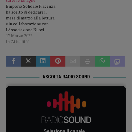
tutte le famiglie
Emporio Solidale Piacenza
ha scelto di dedicare il
mese di marzo alla lettura
e in collaborazione con
l’Associazione Nuovi
Viaggiatori propone alla
17 Marzo 2022
cittadinanza e alle famiglie
In "Attualità"
seguite una serie di
appuntamenti e iniziative!
Per tutto il mese, infatti, nei
nostri locali è allestita una
bancarella di libri per adulti
e…
ASCOLTA RADIO SOUND
Seleziona il canale...