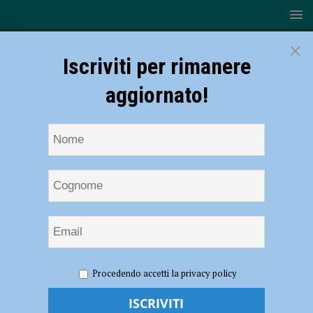
×
Iscriviti per rimanere
aggiornato!
HOME
NOTIZIE
EVENTI A PIACENZA
“La forza
Procedendo accetti la privacy policy
della donna ha radici profonde”, presentazione dell’installazione il 20
novembre all’Emporio Solidale