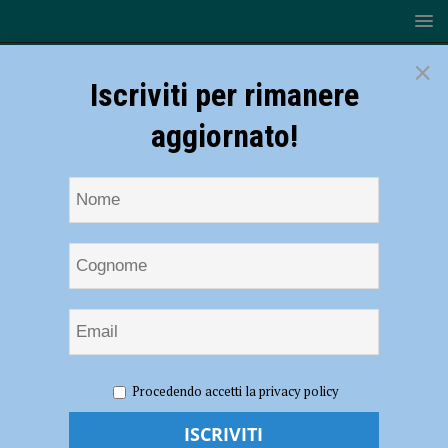
×
Iscriviti per rimanere
aggiornato!
HOME
NOTIZIE
EVENTI A PIACENZA
La mostra
Procedendo accetti la privacy policy
Manifesto di Julian Rosefeldt, ciclo di incontri aperti al pubblico e visite
guidate dal 6 al 23 novembre