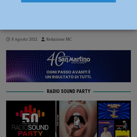
La nuova stagione di “Camminaparchi”, gli
appuntamenti fino al 21 agosto. Marco
Rossi: “Tante proposte per tutti” – AUDIO
8 Agosto 2022
Redazione MC
RADIO SOUND PARTY