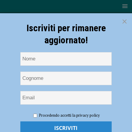
×
Iscriviti per rimanere
aggiornato!
HOME
NOTIZIE
EVENTI A PIACENZA
La nuova
Procedendo accetti la privacy policy
stagione di “Camminaparchi”, gli appuntamenti fino al 21 agosto.
Marco Rossi: “Tante proposte per tutti” – AUDIO