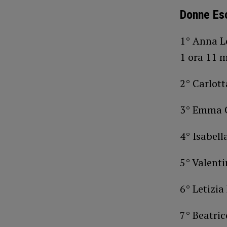
Donne Eso
1° Anna L
1 ora 11 m
2° Carlott
3° Emma C
4° Isabell
5° Valenti
6° Letizia
7° Beatri