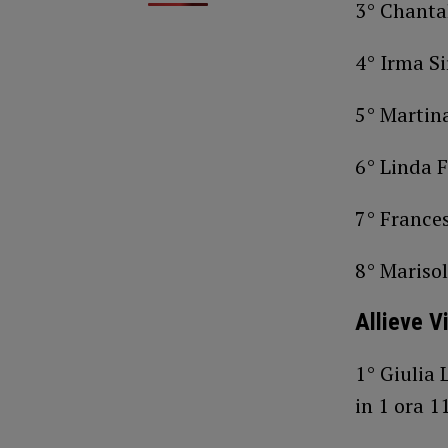
3° Chantal
4° Irma Si
5° Martin
6° Linda F
7° Frances
8° Mariso
Allieve V
1° Giulia 
in 1 ora 1