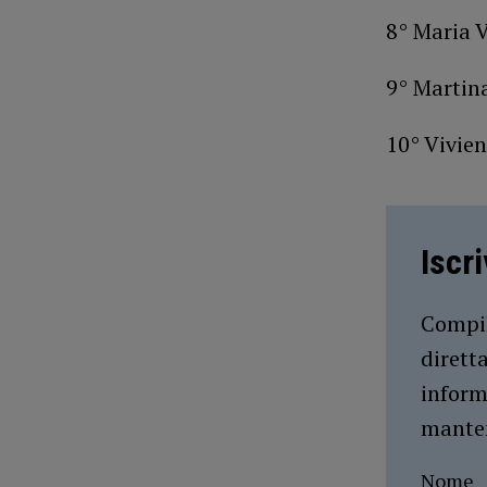
8° Maria 
9° Martina
10° Vivie
Iscr
Compil
dirett
inform
manten
Nome