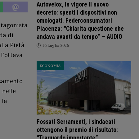
Autovelox, in vigore il nuovo
decreto: spenti i dispositivi non
omologati. Federconsumatori
otagonista
Piacenza: “Chiarita questione che
da di
andava avanti da tempo” – AUDIO
lla Pietà
16 Luglio 2026
 l’ottava
ECONOMIA
zzamento
 nelle
 la
Fossati Serramenti, i sindacati
ottengono il premio di risultato:
“Traguardo importante”