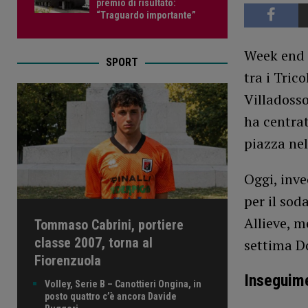
premio di risultato:
“Traguardo importante”
Week end 
SPORT
tra i Tric
Villadosso
ha centrat
piazza ne
Oggi, inv
per il sod
Allieve, m
Tommaso Cabrini, portiere
classe 2007, torna al
settima D
Fiorenzuola
Inseguime
Volley, Serie B – Canottieri Ongina, in
posto quattro c’è ancora Davide