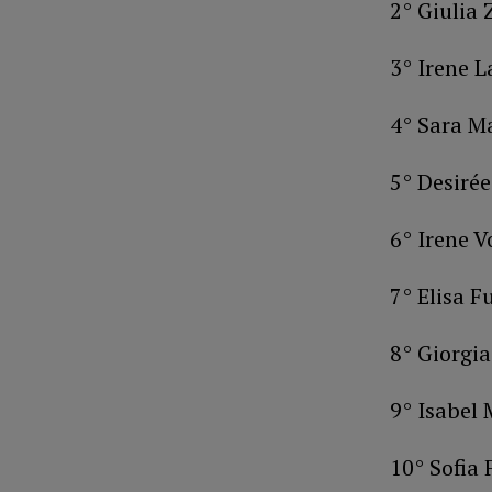
2° Giulia 
3° Irene L
4° Sara M
5° Desiré
6° Irene V
7° Elisa F
8° Giorgia
9° Isabel 
10° Sofia