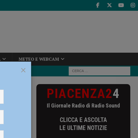
A
METEO E WEBCAM
×
PIACENZA2
4
i nel week end
Il Giornale Radio di Radio Sound
 end
CLICCA E ASCOLTA
LE ULTIME NOTIZIE