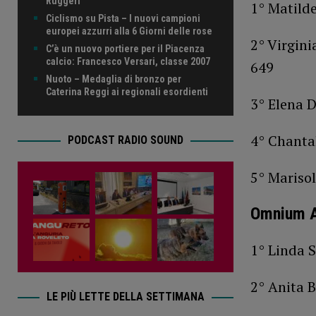
Ruggeri
1° Matild
Ciclismo su Pista – I nuovi campioni
europei azzurri alla 6 Giorni delle rose
2° Virgini
C’è un nuovo portiere per il Piacenza
calcio: Francesco Versari, classe 2007
649
Nuoto – Medaglia di bronzo per
Caterina Reggi ai regionali esordienti
3° Elena D
4° Chantal
PODCAST RADIO SOUND
5° Mariso
Omnium A
1° Linda S
2° Anita B
LE PIÙ LETTE DELLA SETTIMANA