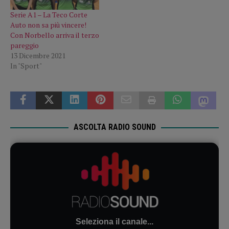
Serie A1 – La Teco Corte
Auto non sa più vincere!
Con Norbello arriva il terzo
pareggio
13 Dicembre 2021
In "Sport"
ASCOLTA RADIO SOUND
Seleziona il canale...