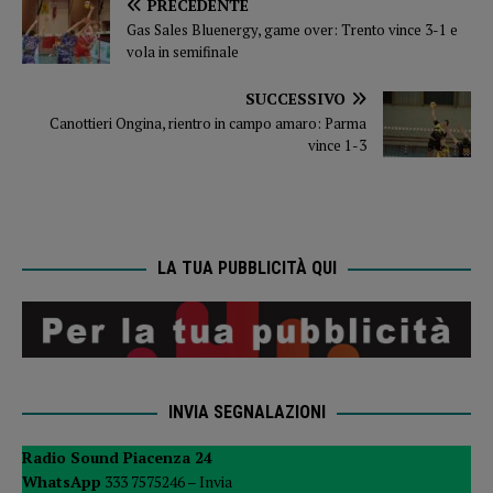
PRECEDENTE
Gas Sales Bluenergy, game over: Trento vince 3-1 e
vola in semifinale
SUCCESSIVO
Canottieri Ongina, rientro in campo amaro: Parma
vince 1-3
LA TUA PUBBLICITÀ QUI
INVIA SEGNALAZIONI
Radio Sound Piacenza 24
WhatsApp
333 7575246 –
Invia