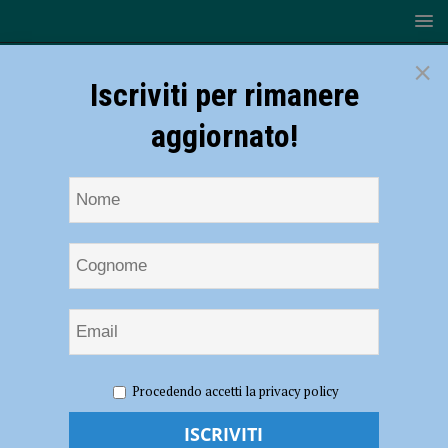
×
Iscriviti per rimanere
aggiornato!
HOME
NOTIZIE
SPORT
La Teco Corte Auto sbanca
Procedendo accetti la privacy policy
Cagliari: 4-0 al Quattro Mori
La Teco Corte Auto sbanca Cagliari: 4-0