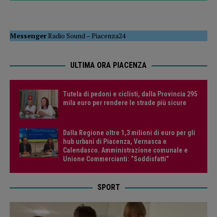
Messenger
Radio Sound
–
Piacenza24
ULTIMA ORA PIACENZA
Tutela di pedoni e ciclisti, dalla Provincia 295
mila euro per rendere le strade più sicure
Dalla Regione oltre 1,3 milioni di euro per gli
hub urbani di Piacenza, Vernasca e
Calendasco. Amministrazione comunale e
Unione Commercianti: “Soddisfatti”
SPORT