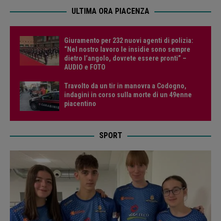
ULTIMA ORA PIACENZA
Giuramento per 232 nuovi agenti di polizia:
“Nel nostro lavoro le insidie sono sempre
dietro l’angolo, dovrete essere pronti” –
AUDIO e FOTO
Travolto da un tir in manovra a Codogno,
indagini in corso sulla morte di un 49enne
piacentino
SPORT