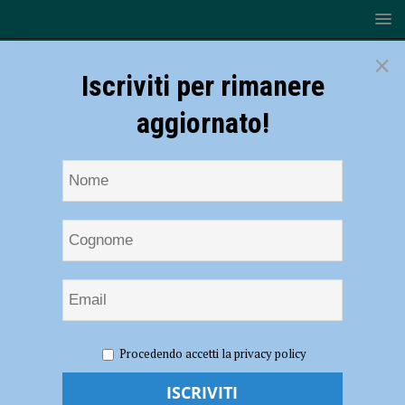
×
Iscriviti per rimanere
aggiornato!
HOME
NOTIZIE
CRONACA PIACENZA
Lasciato
Procedendo accetti la privacy policy
dalla compagna la perseguita e le manomette i freni dell’auto,
arrestato