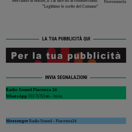
Mercatino di Natale, il Tar dice no ai commercianti:
“Legittime le scelte del Comune”
LA TUA PUBBLICITÀ QUI
INVIA SEGNALAZIONI
Radio Sound Piacenza 24
WhatsApp
333 7575246 –
Invia
Messenger
Radio Sound
–
Piacenza24