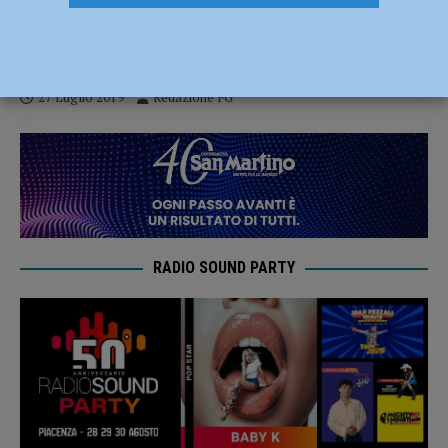
Lasciato dalla compagna la perseguita e
le manomette i freni dell’auto, arrestato
27 Luglio 2019
Redazione FG
RADIO SOUND PARTY