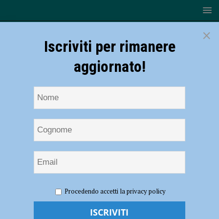
×
Iscriviti per rimanere
aggiornato!
HOME
NOTIZIE
ATTUALITÀ
Le settimane del
Procedendo accetti la privacy policy
docente al museo della Cattedrale di Piacenza dal 8 al 30 ottobre
Le settimane del docente al museo della