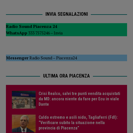
INVIA SEGNALAZIONI
Radio Sound Piacenza 24
WhatsApp
333 7575246 –
Invia
Messenger
Radio Sound
–
Piacenza24
ULTIMA ORA PIACENZA
Crisi Realco, salvi tre punti vendita acquistati
da MD: ancora niente da fare per Ecu in viale
Dante
Caldo estremo e asili nido, Tagliaferri (FdI):
“Verificare subito la situazione nella
provincia di Piacenza”