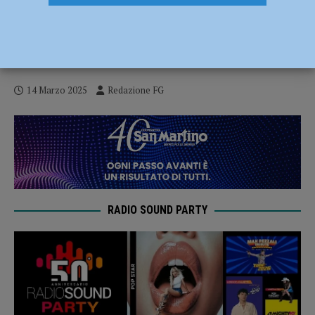
L’industria teme un calo di fatturato,
quasi metà delle aziende in allarme per
questo trimestre
14 Marzo 2025
Redazione FG
RADIO SOUND PARTY