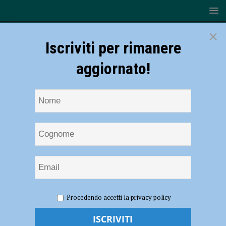
×
Iscriviti per rimanere
aggiornato!
HOME
NOTIZIE
ECONOMIA
L’industria teme un
Procedendo accetti la privacy policy
calo di fatturato, quasi metà delle aziende in allarme per questo
trimestre