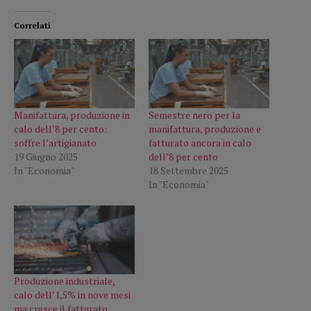
Correlati
Manifattura, produzione in
Semestre nero per la
calo dell’8 per cento:
manifattura, produzione e
soffre l’artigianato
fatturato ancora in calo
19 Giugno 2025
dell’8 per cento
In "Economia"
18 Settembre 2025
In "Economia"
Produzione industriale,
calo dell’1,5% in nove mesi
ma cresce il fatturato