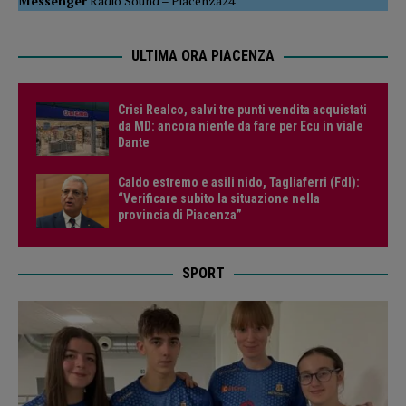
Messenger
Radio Sound
–
Piacenza24
ULTIMA ORA PIACENZA
Crisi Realco, salvi tre punti vendita acquistati
da MD: ancora niente da fare per Ecu in viale
Dante
Caldo estremo e asili nido, Tagliaferri (FdI):
“Verificare subito la situazione nella
provincia di Piacenza”
SPORT