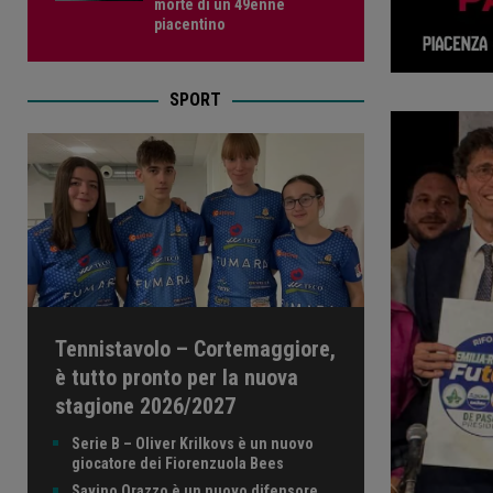
morte di un 49enne
piacentino
SPORT
Tennistavolo – Cortemaggiore,
è tutto pronto per la nuova
stagione 2026/2027
Serie B – Oliver Krilkovs è un nuovo
giocatore dei Fiorenzuola Bees
Savino Orazzo è un nuovo difensore