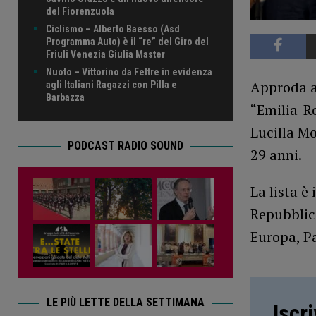
del Fiorenzuola
Ciclismo – Alberto Baesso (Asd
Programma Auto) è il “re” del Giro del
Friuli Venezia Giulia Master
Nuoto – Vittorino da Feltre in evidenza
Approda an
agli Italiani Ragazzi con Pilla e
Barbazza
“Emilia-Ro
Lucilla Mo
PODCAST RADIO SOUND
29 anni.
La lista è
Repubblic
Europa, Pa
LE PIÙ LETTE DELLA SETTIMANA
Iscr