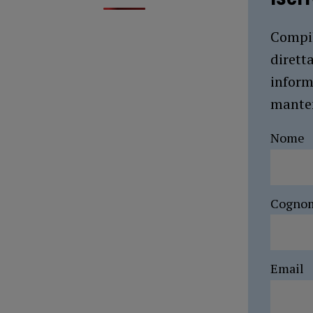
Compil
dirett
inform
manten
Nome
Cogno
Email