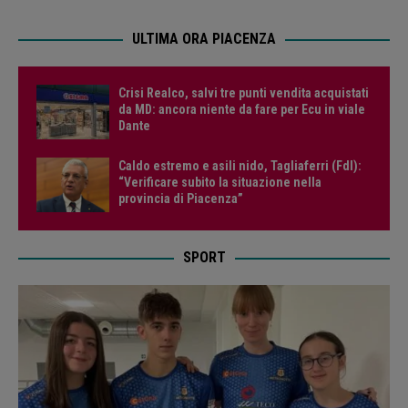
ULTIMA ORA PIACENZA
Crisi Realco, salvi tre punti vendita acquistati
da MD: ancora niente da fare per Ecu in viale
Dante
Caldo estremo e asili nido, Tagliaferri (FdI):
“Verificare subito la situazione nella
provincia di Piacenza”
SPORT