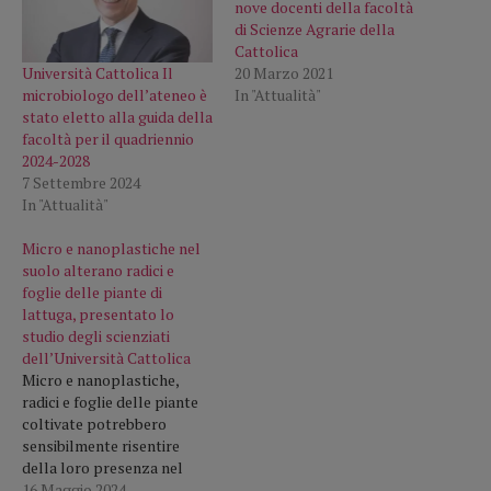
nove docenti della facoltà
di Scienze Agrarie della
Cattolica
Università Cattolica Il
20 Marzo 2021
microbiologo dell’ateneo è
In "Attualità"
stato eletto alla guida della
facoltà per il quadriennio
2024-2028
7 Settembre 2024
In "Attualità"
Micro e nanoplastiche nel
suolo alterano radici e
foglie delle piante di
lattuga, presentato lo
studio degli scienziati
dell’Università Cattolica
Micro e nanoplastiche,
radici e foglie delle piante
coltivate potrebbero
sensibilmente risentire
della loro presenza nel
suolo: le modifiche sono
16 Maggio 2024