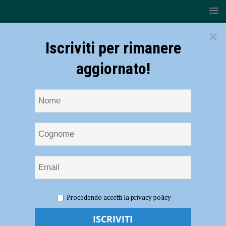
×
Iscriviti per rimanere
aggiornato!
HOME
NOTIZIE
ATTUALITÀ
Università Cattolica,
Procedendo accetti la privacy policy
Luigi Lucini è il nuovo preside della facoltà di Scienze agrarie
Università Cattolica, Luigi Lucini è il