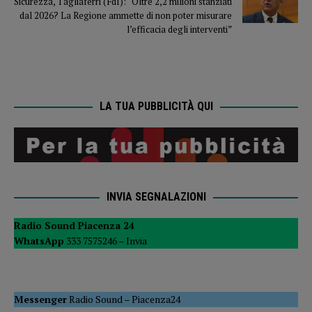
Sicurezza, Tagliaferri (FdI): “Oltre 2,2 milioni stanziati
dal 2026? La Regione ammette di non poter misurare
l’efficacia degli interventi”
LA TUA PUBBLICITÀ QUI
INVIA SEGNALAZIONI
Radio Sound Piacenza 24
WhatsApp
333 7575246 –
Invia
Messenger
Radio Sound
–
Piacenza24