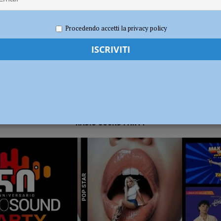
2026
Redazione FG
Attualità
ia 295 mila euro per rendere le strade più sicure
ATTUALITÀ
Procedendo accetti la privacy policy
RADIO SOUND PARTY