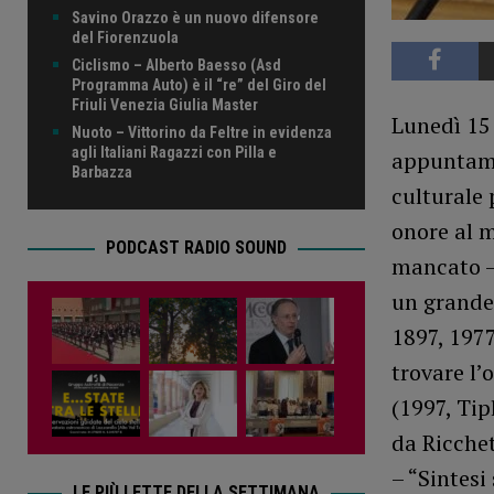
Savino Orazzo è un nuovo difensore
del Fiorenzuola
Ciclismo – Alberto Baesso (Asd
Programma Auto) è il “re” del Giro del
Friuli Venezia Giulia Master
Lunedì 15 
Nuoto – Vittorino da Feltre in evidenza
agli Italiani Ragazzi con Pilla e
appuntamen
Barbazza
culturale
onore al m
PODCAST RADIO SOUND
mancato – 
un grande 
1897, 1977
trovare l’
(1997, Tip
da Ricchet
– “Sintesi
LE PIÙ LETTE DELLA SETTIMANA