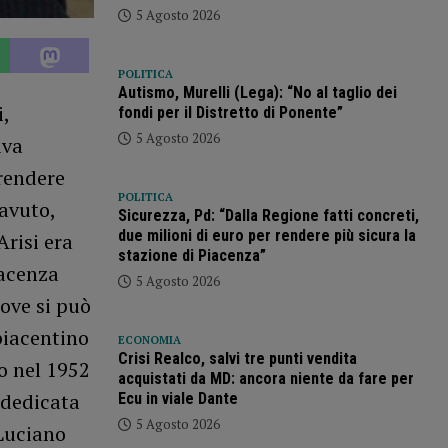
5 Agosto 2026
POLITICA
Autismo, Murelli (Lega): “No al taglio dei
,
fondi per il Distretto di Ponente”
5 Agosto 2026
iva
rendere
POLITICA
 avuto,
Sicurezza, Pd: “Dalla Regione fatti concreti,
due milioni di euro per rendere più sicura la
Arisi era
stazione di Piacenza”
iacenza
5 Agosto 2026
ove si può
piacentino
ECONOMIA
Crisi Realco, salvi tre punti vendita
to nel 1952
acquistati da MD: ancora niente da fare per
 dedicata
Ecu in viale Dante
5 Agosto 2026
 Luciano