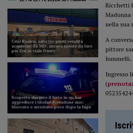
Ricchetti 
Madonna de
nella sua 
A conversa
pittore sa
Iommelli.
Ingresso 
(
prenota
0523542441
Iscr