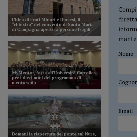
Compil
dirett
inform
manten
Nome
Cogno
Email