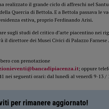
ha realizzato il grande ciclo di affreschi nel Santu
lla Quercia di Bettola. E a Bettola passava le v
residenza estiva, proprio Ferdinando Arisi.
re sugli studi del critico d’arte piacentino nei ri
rà il direttore dei Musei Civici di Palazzo Farnese
libero con prenotazione
zionieventi@bancadipiacenza.it
; oppure telef
 nei seguenti orari: dal lunedì al venerdì 9-13 / 
iviti per rimanere aggiornato!