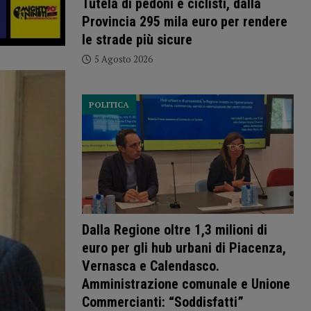
Tutela di pedoni e ciclisti, dalla
Provincia 295 mila euro per rendere
le strade più sicure
5 Agosto 2026
POLITICA
Dalla Regione oltre 1,3 milioni di
euro per gli hub urbani di Piacenza,
Vernasca e Calendasco.
Amministrazione comunale e Unione
Commercianti: “Soddisfatti”