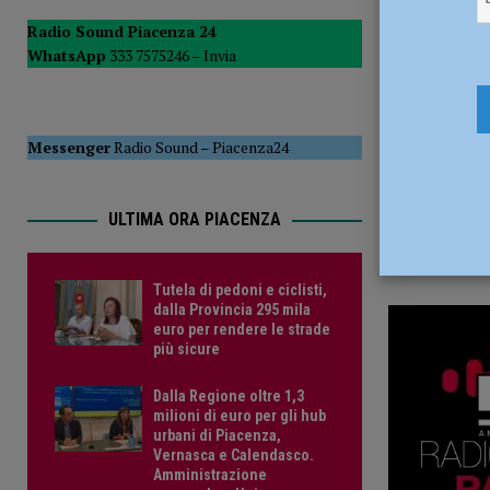
11 Giugno 
del Consiglio
POLITICA
Radio Sound Piacenza 24
WhatsApp
333 7575246 –
Invia
[ 5 Agosto 2026 ]
Tutela di pedoni e ciclisti, dalla Provinc
Messenger
Radio Sound
–
Piacenza24
ULTIMA ORA PIACENZA
Tutela di pedoni e ciclisti,
dalla Provincia 295 mila
euro per rendere le strade
più sicure
Dalla Regione oltre 1,3
milioni di euro per gli hub
urbani di Piacenza,
Vernasca e Calendasco.
Amministrazione