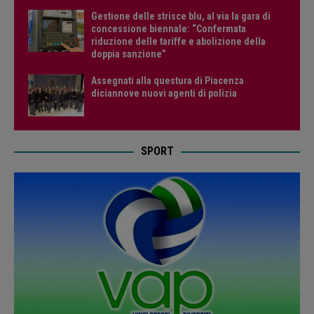
Gestione delle strisce blu, al via la gara di
concessione biennale: “Confermata
riduzione delle tariffe e abolizione della
doppia sanzione”
Assegnati alla questura di Piacenza
diciannove nuovi agenti di polizia
SPORT