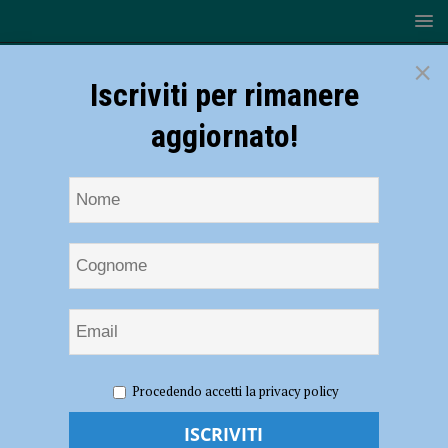
×
Iscriviti per rimanere
aggiornato!
HOME
NOTIZIE
CRONACA PIACENZA
Mafia
Procedendo accetti la privacy policy
nigeriana, fermato richiedente asilo ospitato in Valtrebbia
Mafia nigeriana, fermato richiedente asilo