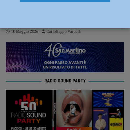
con il sorriso: espugnato il PalaPanini (1-
3)
10 Maggio 2026
Carlofilippo Vardelli
RADIO SOUND PARTY