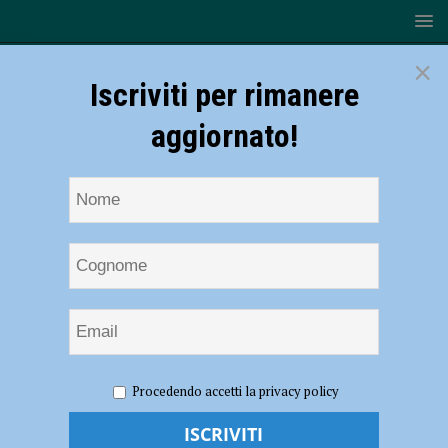
×
Iscriviti per rimanere
aggiornato!
HOME
NOTIZIE
Volley, Serie B – Canottieri Ongina chiude
Procedendo accetti la privacy policy
con il sorriso: espugnato il PalaPanini (1-3)
Volley, Serie B – Canottieri Ongina chiude