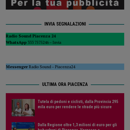
INVIA SEGNALAZIONI
Radio Sound Piacenza 24
WhatsApp
333 7575246 –
Invia
Messenger
Radio Sound
–
Piacenza24
ULTIMA ORA PIACENZA
Tutela di pedoni e ciclisti, dalla Provincia 295
mila euro per rendere le strade più sicure
Dalla Regione oltre 1,3 milioni di euro per gli
hub urbani di Piacenza, Vernasca e