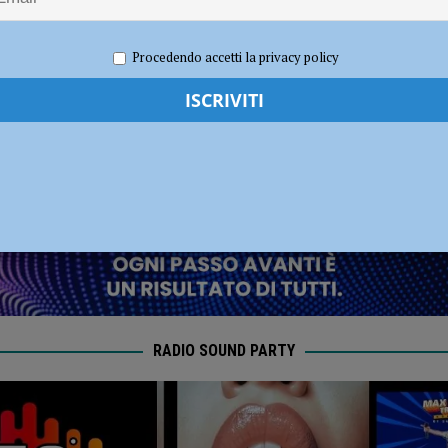
o superano già il milione e mezzo
– AUDIO e VIDEO
dI): “Verificare subito la situazione nella provincia di Piacenza”
POLITICA
Procedendo accetti la privacy policy
re 2019
Redazione MC
Cronaca Piacenza
RADIO SOUND PARTY