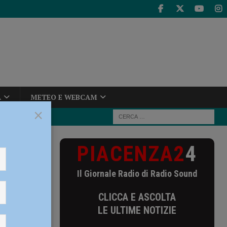
A
METEO E WEBCAM
×
PIACENZA2
4
 situazione è
uro” – AUDIO e
Il Giornale Radio di Radio Sound
one è
CLICCA E ASCOLTA
LE ULTIME NOTIZIE
del