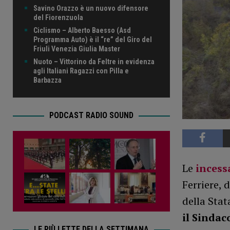
Savino Orazzo è un nuovo difensore
del Fiorenzuola
Ciclismo – Alberto Baesso (Asd
Programma Auto) è il “re” del Giro del
Friuli Venezia Giulia Master
Nuoto – Vittorino da Feltre in evidenza
agli Italiani Ragazzi con Pilla e
Barbazza
PODCAST RADIO SOUND
Le
incess
Ferriere, 
della Stat
il Sindac
LE PIÙ LETTE DELLA SETTIMANA