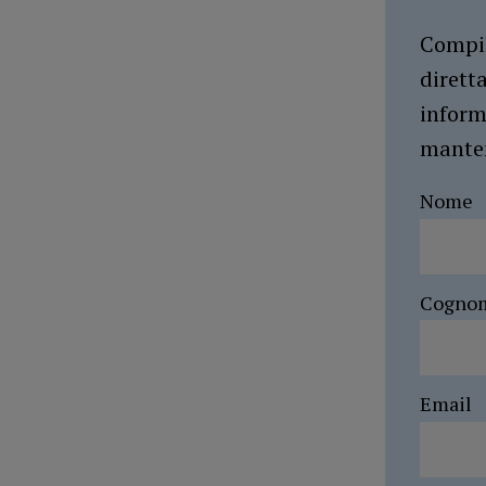
Compil
dirett
inform
manten
Nome
Cogno
Email