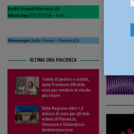
maltemp
POLITICA
Radio Sound Piacenza 24
WhatsApp
333 7575246 –
Invia
Euro” 
[ 5 Agosto 2026 ]
Caldo estremo e asili nido, Tagliaferri (F
27 Novemb
Messenger
Radio Sound
–
Piacenza24
ULTIMA ORA PIACENZA
Tutela di pedoni e ciclisti,
dalla Provincia 295 mila
euro per rendere le strade
più sicure
Dalla Regione oltre 1,3
milioni di euro per gli hub
urbani di Piacenza,
Vernasca e Calendasco.
Amministrazione