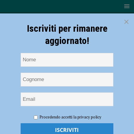
×
Iscriviti per rimanere
aggiornato!
HOME
NOTIZIE
ATTUALITÀ
Al Liceo Respighi si va
Procedendo accetti la privacy policy
a lezione con “Due libri parlanti per l’UICI”
Al Liceo Respighi si va a lezione con “Due