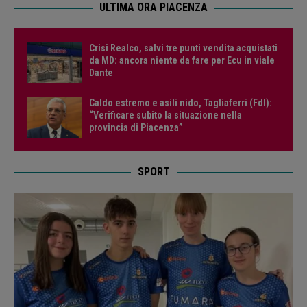
ULTIMA ORA PIACENZA
Crisi Realco, salvi tre punti vendita acquistati
da MD: ancora niente da fare per Ecu in viale
Dante
Caldo estremo e asili nido, Tagliaferri (FdI):
“Verificare subito la situazione nella
provincia di Piacenza”
SPORT