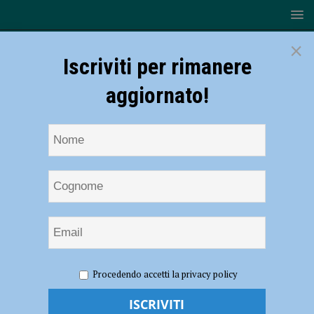
×
Iscriviti per rimanere
aggiornato!
HOME
NOTIZIE
CRONACA PIACENZA
Procedendo accetti la privacy policy
Maltrattamenti all’asilo di San Polo, indagini partite dalla denuncia di
una madre