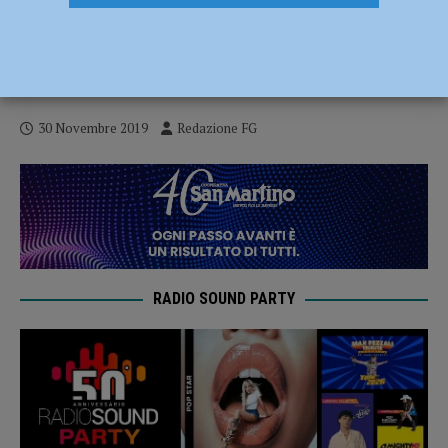
Maltrattamenti all’asilo di San Polo,
indagini partite dalla denuncia di una
madre
30 Novembre 2019
Redazione FG
RADIO SOUND PARTY