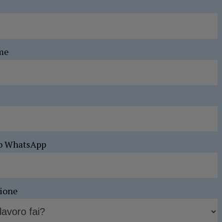
me
o WhatsApp
sione