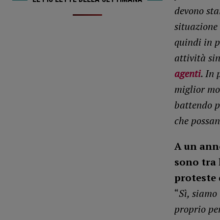
devono star
situazione 
quindi in 
attività si
agenti
. In
miglior mo
battendo p
che possan
A un anno
sono tra 
proteste 
“
Sì, siamo 
proprio per