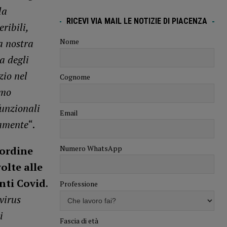
la
RICEVI VIA MAIL LE NOTIZIE DI PIACENZA
ribili,
a nostra
Nome
a degli
zio nel
Cognome
amo
funzionali
Email
namente
“.
Numero WhatsApp
’ordine
olte alle
anti Covid
.
Professione
 virus
i
Fascia di età