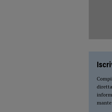
Iscr
Compil
dirett
inform
manten