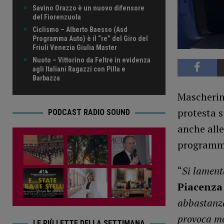
Savino Orazzo è un nuovo difensore
del Fiorenzuola
Ciclismo – Alberto Baesso (Asd
Programma Auto) è il “re” del Giro del
Friuli Venezia Giulia Master
Nuoto – Vittorino da Feltre in evidenza
agli Italiani Ragazzi con Pilla e
Barbazza
Mascherin
protesta s
PODCAST RADIO SOUND
anche alle
programma
“
Si lament
Piacenza
abbastanza
provoca mol
LE PIÙ LETTE DELLA SETTIMANA