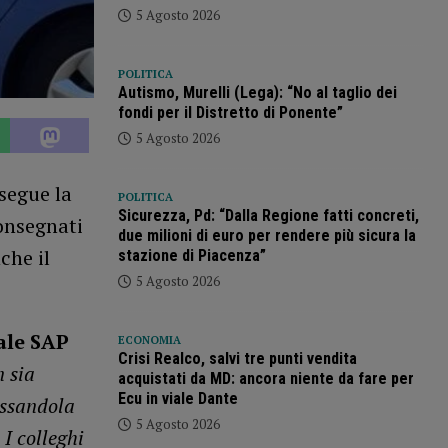
5 Agosto 2026
POLITICA
Autismo, Murelli (Lega): “No al taglio dei
fondi per il Distretto di Ponente”
5 Agosto 2026
segue la
POLITICA
Sicurezza, Pd: “Dalla Regione fatti concreti,
consegnati
due milioni di euro per rendere più sicura la
che il
stazione di Piacenza”
5 Agosto 2026
ale SAP
ECONOMIA
Crisi Realco, salvi tre punti vendita
n sia
acquistati da MD: ancora niente da fare per
Ecu in viale Dante
ossandola
5 Agosto 2026
 I colleghi