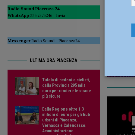
POLITICA
Radio Sound Piacenza 24
WhatsApp
333 7575246 –
Invia
[ 5 Agosto 2026 ]
Caldo estremo e asili nido, Tagliaferri (F
11 Marzo 
Messenger
Radio Sound
–
Piacenza24
ULTIMA ORA PIACENZA
Tutela di pedoni e ciclisti,
dalla Provincia 295 mila
euro per rendere le strade
più sicure
Dalla Regione oltre 1,3
milioni di euro per gli hub
urbani di Piacenza,
Vernasca e Calendasco.
Amministrazione