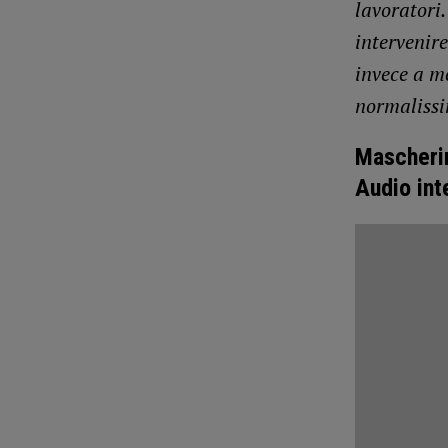
lavoratori
intervenire
invece a m
normalissi
Mascherin
Audio int