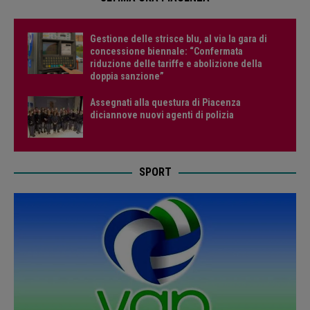
Gestione delle strisce blu, al via la gara di
concessione biennale: “Confermata
riduzione delle tariffe e abolizione della
doppia sanzione”
Assegnati alla questura di Piacenza
diciannove nuovi agenti di polizia
SPORT