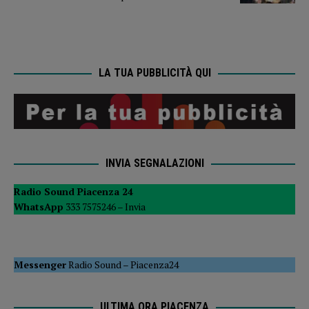
LA TUA PUBBLICITÀ QUI
INVIA SEGNALAZIONI
Radio Sound Piacenza 24
WhatsApp
333 7575246 –
Invia
Messenger
Radio Sound
–
Piacenza24
ULTIMA ORA PIACENZA