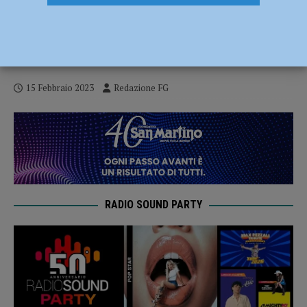
Mediatore culturale e richiedenti asilo
sfruttati, Cgil: “Notizia sconvolgente,
sistema di accoglienza troppo debole”
15 Febbraio 2023
Redazione FG
RADIO SOUND PARTY