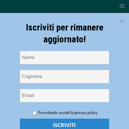
×
Iscriviti per rimanere
aggiornato!
HOME
NOTIZIE
CRONACA PIACENZA
Mediatore
Procedendo accetti la privacy policy
culturale e richiedenti asilo sfruttati, Cgil: “Notizia sconvolgente,
sistema di accoglienza troppo debole”