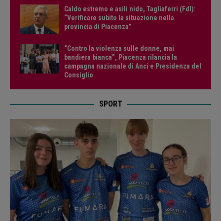
Caldo estremo e asili nido, Tagliaferri (FdI):
“Verificare subito la situazione nella
provincia di Piacenza”
“Contro la violenza sulle donne, mai
bandiera bianca”, Piacenza rilancia la
campagna nazionale di Anci e Presidenza del
Consiglio
SPORT