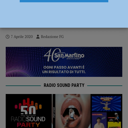
Emergenza coronavirus, l’Emilia Romagna
arruola medici e infermieri da tutto il
mondo
7 Aprile 2020
Redazione FG
RADIO SOUND PARTY