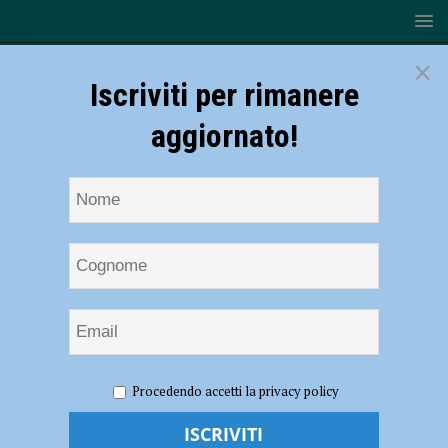
×
Iscriviti per rimanere
aggiornato!
HOME
NOTIZIE
ATTUALITÀ
Emergenza
Procedendo accetti la privacy policy
coronavirus, l’Emilia Romagna arruola medici e infermieri da tutto il
mondo