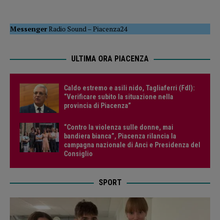
Messenger
Radio Sound
–
Piacenza24
ULTIMA ORA PIACENZA
Caldo estremo e asili nido, Tagliaferri (FdI):
“Verificare subito la situazione nella
provincia di Piacenza”
“Contro la violenza sulle donne, mai
bandiera bianca”, Piacenza rilancia la
campagna nazionale di Anci e Presidenza del
Consiglio
SPORT