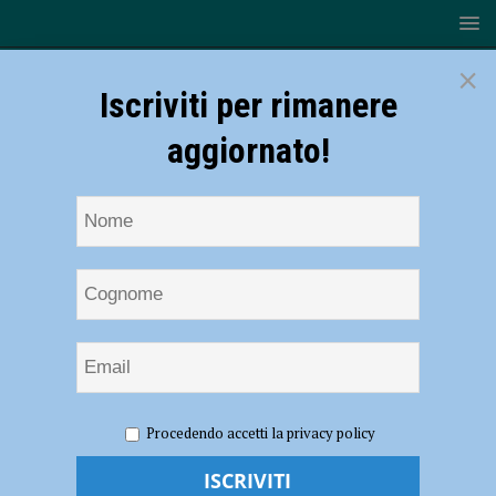
×
Iscriviti per rimanere
aggiornato!
HOME
NOTIZIE
ATTUALITÀ
Migliorare il mercato
Procedendo accetti la privacy policy
cittadino, commercianti e amministrazione insieme – AUDIO
Migliorare il mercato cittadino,