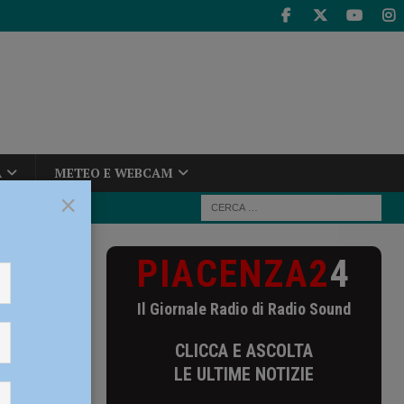
A
METEO E WEBCAM
×
PIACENZA2
4
pale in scena
Il Giornale Radio di Radio Sound
scena
CLICCA E ASCOLTA
tobre
LE ULTIME NOTIZIE