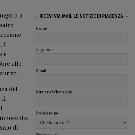
naugura a
RICEVI VIA MAIL LE NOTIZIE DI PIACENZA
eatro
Nome
irezione
 il
Cognome
a e
bre alle
Email
saurito.
sca del
Numero WhatsApp
 il
i
Professione
 innocente.
ismo di
Fascia di età