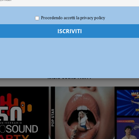
 2019
Redazione MC
Eventi a Piacenza
radizione, divertimento e oltre 300 in cammino con le lanterne
ATTUALITÀ
Procedendo accetti la privacy policy
RADIO SOUND PARTY