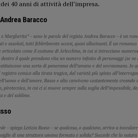
dei 40 anni di attività dell’impresa.
a Andrea Baracco
 e Margherita” – sono le parole del regista Andrea Baracco – è un rom
nti e assoluti, tutti febbrilmente accesi, quasi allucinanti. È un romanzo
 articolato come il costume di Arlecchino, in cui si intrecciano numeros
e dentro il quale prendono vita un numero infinito di personaggi (se ne
costituiscono una sorta di panorama dell’umano e del sovraumano. In 
 registro comico alla tirata tragica, dal varietà più spinto all’interroga
ell’uomo e dell’amore. Basso e alto convivono costantemente creando 
 pirotecnico, in cui ci si muove sempre sulla soglia dell’impossibile, de
ia e del sublime.
usso
de – spiega Letizia Russo – se qualcosa, o qualcuno, arriva a inoculare 
maglie di una struttura umana formata e solida? Succede che la natura 