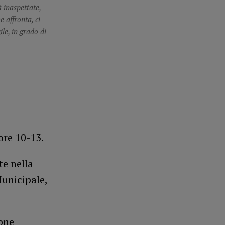
à inaspettate,
e affronta, ci
le, in grado di
ore 10-13.
te nella
Municipale,
ione