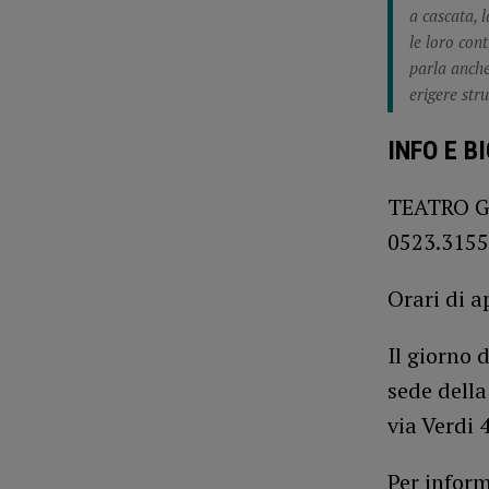
a cascata, l
le loro cont
parla anche
erigere str
INFO E B
TEATRO GI
0523.315
Orari di a
Il giorno 
sede della
via Verdi 
Per infor