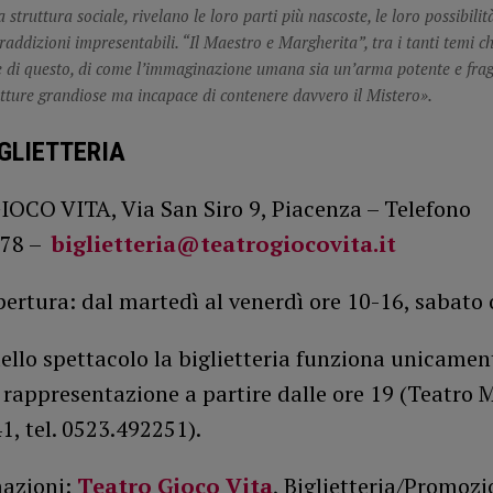
a struttura sociale, rivelano le loro parti più nascoste, le loro possibilit
raddizioni impresentabili. “Il Maestro e Margherita”, tra i tanti temi ch
 di questo, di come l’immaginazione umana sia un’arma potente e fragi
utture grandiose ma incapace di contenere davvero il Mistero».
IGLIETTERIA
OCO VITA, Via San Siro 9, Piacenza – Telefono
578 –
biglietteria@teatrogiocovita.it
pertura: dal martedì al venerdì ore 10-16, sabato 
dello spettacolo la biglietteria funziona unicamen
 rappresentazione a partire dalle ore 19 (Teatro 
41, tel. 0523.492251).
mazioni:
Teatro Gioco Vita
, Biglietteria/Promoz