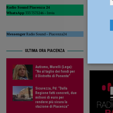
23 Ottobre
del Consiglio
POLITICA
Radio Sound Piacenza 24
WhatsApp
333 7575246 –
Invia
[ 5 Agosto 2026 ]
La Sagra della Pasta Frolla a Pecorara: t
Messenger
Radio Sound
–
Piacenza24
ULTIMA ORA PIACENZA
Autismo, Murelli (Lega):
“No al taglio dei fondi per
il Distretto di Ponente”
Sicurezza, Pd: “Dalla
Regione fatti concreti, due
milioni di euro per
rendere più sicura la
stazione di Piacenza”