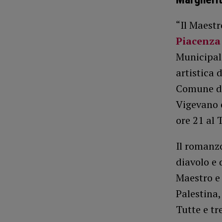
“Il Maestr
Piacenz
Municipale
artistica 
Comune di
Vigevano 
ore 21 al 
Il romanzo
diavolo e 
Maestro e
Palestina,
Tutte e tr