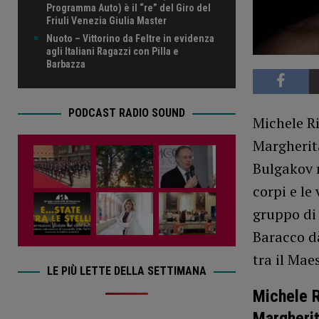
Programma Auto) è il “re” del Giro del
Friuli Venezia Giulia Master
Nuoto – Vittorino da Feltre in evidenza
agli Italiani Ragazzi con Pilla e
Barbazza
PODCAST RADIO SOUND
Michele Ri
Margherita
Bulgakov n
corpi e le
gruppo di 
Baracco dà
tra il Mae
LE PIÙ LETTE DELLA SETTIMANA
Michele R
Margheri