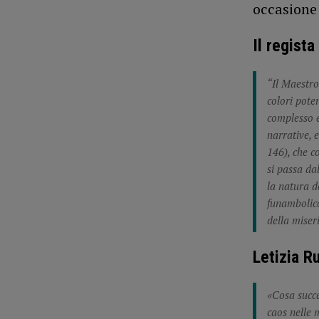
occasione 
Il regist
“Il Maestro
colori pote
complesso e
narrative, 
146), che 
si passa dal
la natura d
funambolico,
della miser
Letizia R
«Cosa succe
caos nelle 