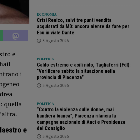
ECONOMIA
Crisi Realco, salvi tre punti vendita
acquistati da MD: ancora niente da fare per
Ecu in viale Dante
5 Agosto 2026
stro e
POLITICA
hail
Caldo estremo e asili nido, Tagliaferri (FdI):
“Verificare subito la situazione nella
ntrano i
provincia di Piacenza”
rogeneo
5 Agosto 2026
ndrea
: quella
POLITICA
“Contro la violenza sulle donne, mai
’altra.
bandiera bianca”, Piacenza rilancia la
campagna nazionale di Anci e Presidenza
del Consiglio
Maestro e
5 Agosto 2026