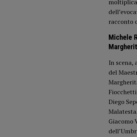
moltiplica
dell’evoca
racconto 
Michele R
Margherita
In scena, 
del Maestr
Margherita
Fiocchetti
Diego Sepe
Malatesta.
Giacomo V
dell’Umbri