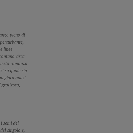
anzo pieno di
 perturbante,
e linee
 contano circa
questo romanzo
rsi su quale sia
un gioco quasi
l grottesco,
i semi del
del singolo e,