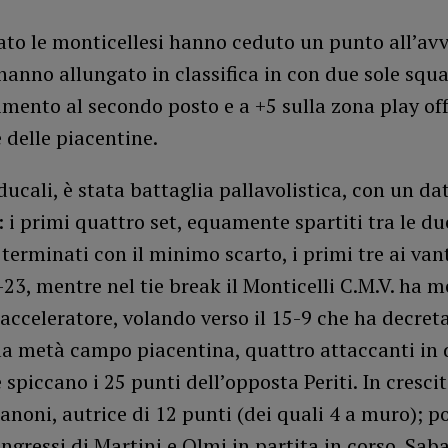
ato le monticellesi hanno ceduto un punto all’avv
 hanno allungato in classifica in con due sole squ
imento al secondo posto e a +5 sulla zona play off
 delle piacentine.
ducali, è stata battaglia pallavolistica, con un da
 i primi quattro set, equamente spartiti tra le d
 terminati con il minimo scarto, i primi tre ai vant
23, mentre nel tie break il Monticelli C.M.V. ha me
’acceleratore, volando verso il 15-9 che ha decret
lla metà campo piacentina, quattro attaccanti in
e spiccano i 25 punti dell’opposta Periti. In cresci
anoni, autrice di 12 punti (dei quali 4 a muro); po
ingressi di Martini e Olmi in partita in corso. Saba