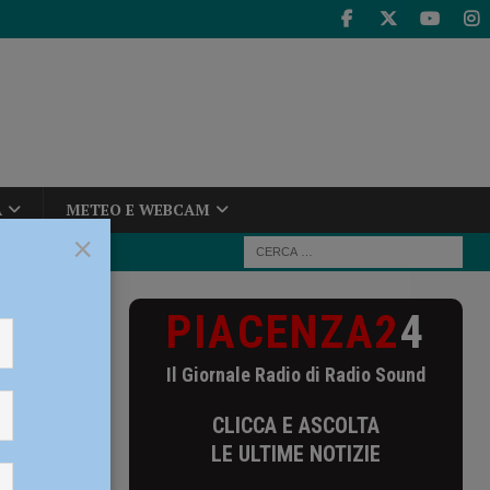
A
METEO E WEBCAM
×
PIACENZA2
4
accio di ferro
Il Giornale Radio di Radio Sound
ce il
CLICCA E ASCOLTA
e resta
LE ULTIME NOTIZIE