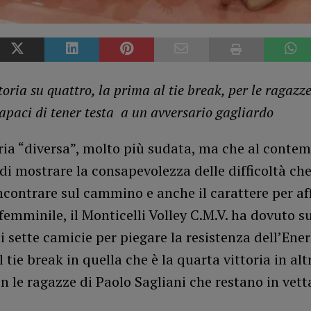
oria su quattro, la prima al tie break, per le ragazz
capaci di tener testa a un avversario gagliardo
ria “diversa”, molto più sudata, ma che al conte
i mostrare la consapevolezza delle difficoltà che
contrare sul cammino e anche il carattere per aff
 femminile, il Monticelli Volley C.M.V. ha dovuto s
i sette camicie per piegare la resistenza dell’Ene
l tie break in quella che è la quarta vittoria in al
on le ragazze di Paolo Sagliani che restano in vett