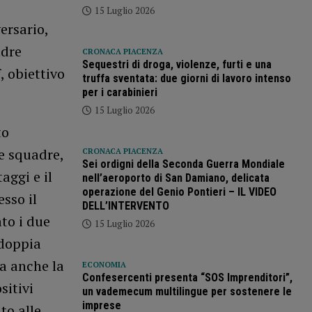
15 Luglio 2026
ersario,
adre
CRONACA PIACENZA
Sequestri di droga, violenze, furti e una
, obiettivo
truffa sventata: due giorni di lavoro intenso
per i carabinieri
15 Luglio 2026
to
ue squadre,
CRONACA PIACENZA
Sei ordigni della Seconda Guerra Mondiale
aggi e il
nell’aeroporto di San Damiano, delicata
operazione del Genio Pontieri – IL VIDEO
sso il
DELL’INTERVENTO
ato i due
15 Luglio 2026
 doppia
ta anche la
ECONOMIA
Confesercenti presenta “SOS Imprenditori”,
sitivi
un vademecum multilingue per sostenere le
imprese
to alle