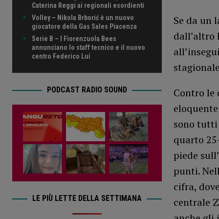
Caterina Reggi ai regionali esordienti
Volley – Nikola Brborić è un nuovo
Se da un l
giocatore della Gas Sales Piacenza
dall’altro
Serie B – I Fiorenzuola Bees
annunciano lo staff tecnico e il nuovo
all’insegu
centro Federico Lui
stagionale
PODCAST RADIO SOUND
Contro le 
eloquente:
sono tutti
quarto 25-
piede sull
punti. Ne
cifra, dov
LE PIÙ LETTE DELLA SETTIMANA
centrale Z
anche gli 