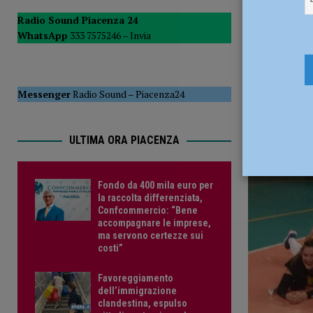
[ 15 Luglio 2026 ]
Soresi (FdI): “Altra falla nel sistema de
Radio Sound Piacenza 24
WhatsApp
333 7575246 –
Invia
condominiale”
POLITICA
12 Novemb
[ 15 Luglio 2026 ]
Allerta arancione per temporali, disposta
Messenger
Radio Sound
–
Piacenza24
ULTIMA ORA PIACENZA
Fondo da 400 mila euro per
la raccolta differenziata,
Confcommercio: “Bene
accompagnare le imprese,
ma servono certezze sui
costi”
Favoreggiamento
dell’immigrazione
clandestina, espulso