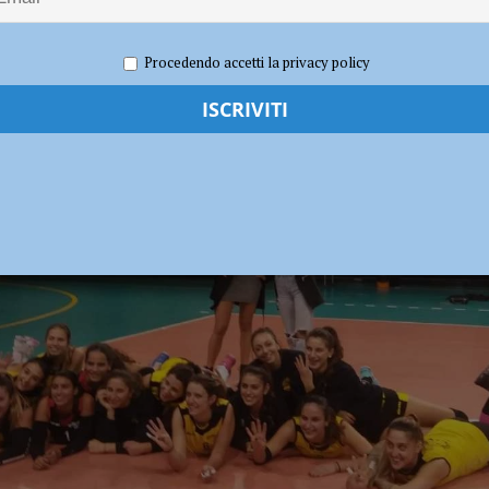
lla raccolta puntuale, caos nella gestione delle aree di conferimento
re 2019
Carlofilippo Vardelli
Sport
,
Volley
Procedendo accetti la privacy policy
 la chiusura dei parchi pubblici
ATTUALITÀ