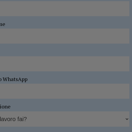
me
o WhatsApp
sione