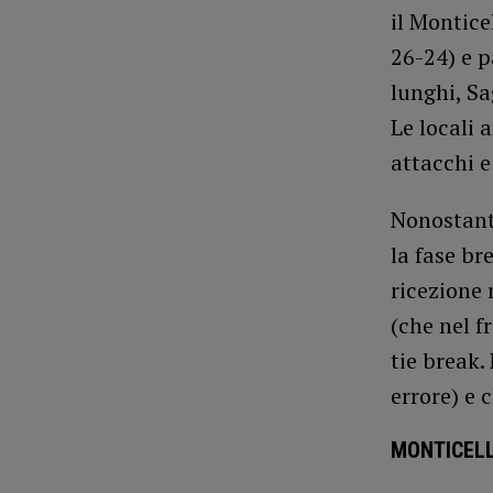
il Montice
26-24) e p
lunghi, Sa
Le locali 
attacchi e
Nonostant
la fase br
ricezione 
(che nel f
tie break.
errore) e 
MONTICELL