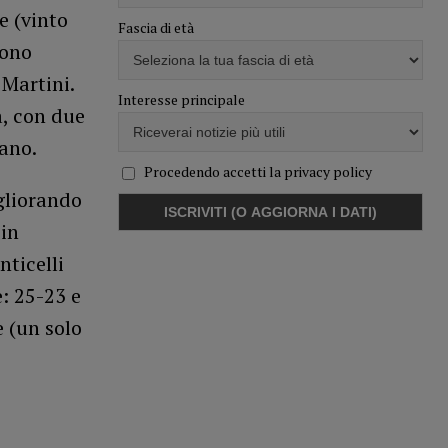
e (vinto
Fascia di età
sono
 Martini.
Interesse principale
a, con due
iano.
Procedendo accetti la privacy policy
gliorando
 in
nticelli
e: 25-23 e
e (un solo