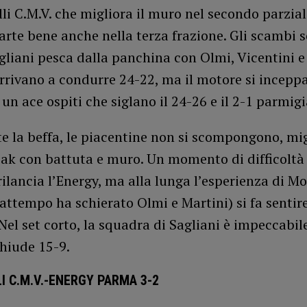
lli C.M.V. che migliora il muro nel secondo parzial
arte bene anche nella terza frazione. Gli scambi 
gliani pesca dalla panchina con Olmi, Vicentini e
arrivano a condurre 24-22, ma il motore si incepp
 un ace ospiti che siglano il 24-26 e il 2-1 parmig
e la beffa, le piacentine non si scompongono, mi
eak con battuta e muro. Un momento di difficoltà
rilancia l’Energy, ma alla lunga l’esperienza di Mo
rattempo ha schierato Olmi e Martini) si fa sentir
 Nel set corto, la squadra di Sagliani è impeccabil
chiude 15-9.
I C.M.V.-ENERGY PARMA 3-2