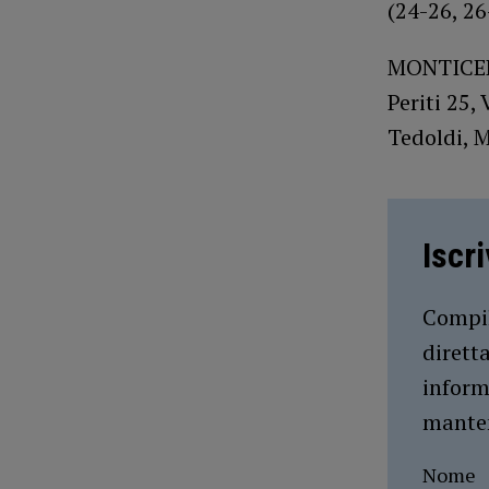
(24-26, 26
MONTICELLI
Periti 25, 
Tedoldi, M
Iscr
Compil
dirett
inform
manten
Nome