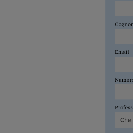
Cogno
Email
Numer
Profes