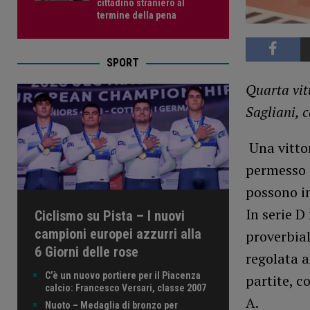
cittadino straniero al
termine della pena
SPORT
Quarta vitt
Sagliani, 
Una vitto
permesso d
possono in
In serie D
Ciclismo su Pista – I nuovi
campioni europei azzurri alla
proverbial
6 Giorni delle rose
regolata a
C’è un nuovo portiere per il Piacenza
partite, c
calcio: Francesco Versari, classe 2007
A.
Nuoto – Medaglia di bronzo per