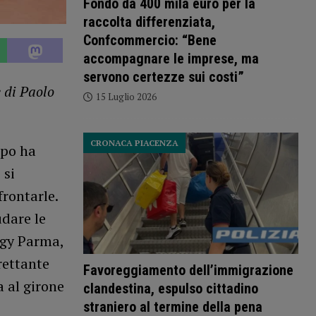
Fondo da 400 mila euro per la
raccolta differenziata,
Confcommercio: “Bene
accompagnare le imprese, ma
servono certezze sui costi”
e di Paolo
15 Luglio 2026
CRONACA PIACENZA
mpo ha
 si
rontarle.
udare le
rgy Parma,
trettante
Favoreggiamento dell’immigrazione
a al girone
clandestina, espulso cittadino
straniero al termine della pena