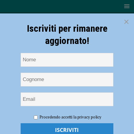
×
Iscriviti per rimanere
aggiornato!
HOME
NOTIZIE
ECONOMIA
Aumentano i nuovi
Procedendo accetti la privacy policy
contratti di lavoro, prevista una crescita del 14 per cento
Aumentano i nuovi contratti di lavoro,