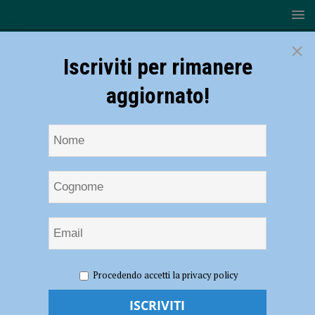
×
Iscriviti per rimanere
aggiornato!
HOME
NOTIZIE
ATTUALITÀ
Ordine Costantiniano
Procedendo accetti la privacy policy
e Piacenza: un legame che parte dall’anno Mille e arriva fino ai giorni
nostri