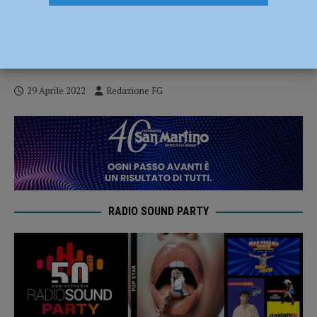
Ordine Costantiniano e Piacenza: un
legame che parte dall’anno Mille e arriva
fino ai giorni nostri
29 Aprile 2022
Redazione FG
RADIO SOUND PARTY