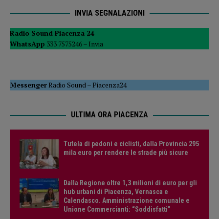
INVIA SEGNALAZIONI
Radio Sound Piacenza 24
WhatsApp
333 7575246 –
Invia
Messenger
Radio Sound
–
Piacenza24
ULTIMA ORA PIACENZA
Tutela di pedoni e ciclisti, dalla Provincia 295
mila euro per rendere le strade più sicure
Dalla Regione oltre 1,3 milioni di euro per gli
hub urbani di Piacenza, Vernasca e
Calendasco. Amministrazione comunale e
Unione Commercianti: “Soddisfatti”