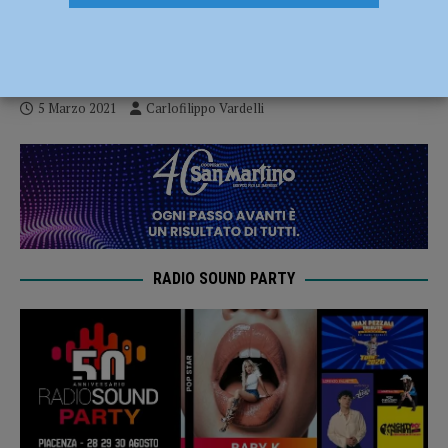
contro Wimore ed il recupero con la Vap
Piacenza
5 Marzo 2021
Carlofilippo Vardelli
RADIO SOUND PARTY