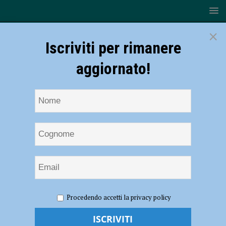
×
Iscriviti per rimanere
aggiornato!
HOME
NOTIZIE
SPORT
Pallavolo Sangiorgio,
Procedendo accetti la privacy policy
rinviata la gara contro Wimore ed il recupero con la Vap Piacenza
Pallavolo Sangiorgio, rinviata la gara