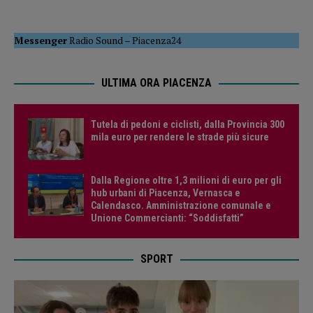
Messenger
Radio Sound
–
Piacenza24
ULTIMA ORA PIACENZA
Tutela di pedoni e ciclisti, dalla Provincia 300
mila euro per rendere le strade più sicure
Dalla Regione oltre 1,3 milioni di euro per gli
hub urbani di Piacenza, Vernasca e
Calendasco. Amministrazione comunale e
Unione Commercianti: “Soddisfatti”
SPORT