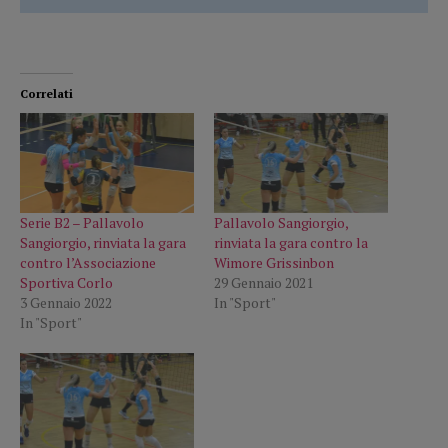
Correlati
Serie B2 – Pallavolo
Pallavolo Sangiorgio,
Sangiorgio, rinviata la gara
rinviata la gara contro la
contro l’Associazione
Wimore Grissinbon
Sportiva Corlo
29 Gennaio 2021
3 Gennaio 2022
In "Sport"
In "Sport"