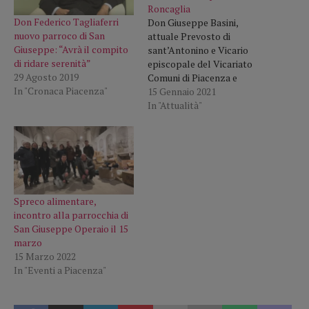
Roncaglia
Don Federico Tagliaferri
Don Giuseppe Basini,
nuovo parroco di San
attuale Prevosto di
Giuseppe: “Avrà il compito
sant’Antonino e Vicario
di ridare serenità”
episcopale del Vicariato
29 Agosto 2019
Comuni di Piacenza e
In "Cronaca Piacenza"
Gossolengo, è il nuovo
15 Gennaio 2021
amministratore
In "Attualità"
parrocchiale di San
Bartolomeo Apostolo di
Roncaglia. La nota ufficiale
della Diocesi. Con atto
Vescovile, in data 12
gennaio 2021, Don Giuseppe
Spreco alimentare,
Basini, attuale Prevosto di
incontro alla parrocchia di
sant’Antonino e Vicario…
San Giuseppe Operaio il 15
marzo
15 Marzo 2022
In "Eventi a Piacenza"