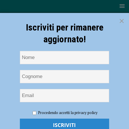
×
Iscriviti per rimanere
aggiornato!
HOME
NOTIZIE
ATTUALITÀ
La parrocchia di San
Procedendo accetti la privacy policy
Giuseppe Operaio affidata a don Basini
La parrocchia di San Giuseppe Operaio