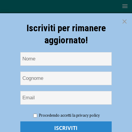
×
Iscriviti per rimanere
aggiornato!
HOME
NOTIZIE
ATTUALITÀ
Piacentino operato al
Procedendo accetti la privacy policy
cuore a Ravenna in un intervento unico in Italia
Piacentino operato al cuore a Ravenna in