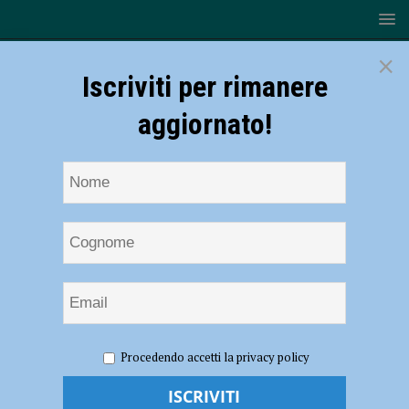
×
Iscriviti per rimanere
aggiornato!
HOME
NOTIZIE
SPORT
Conad Alsenese, la
Procedendo accetti la privacy policy
giovane Blanca Martino completa il reparto centrale
Conad Alsenese, la giovane Blanca