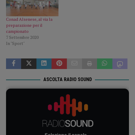
Conad Alsenese, al via la
preparazione per il
campionato
7 Settembre 2020
In "Sport"
ASCOLTA RADIO SOUND