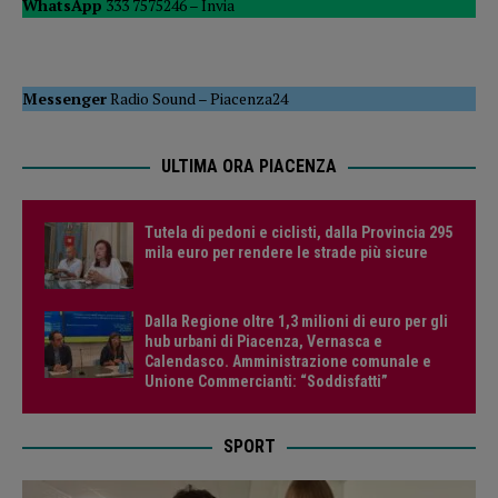
WhatsApp
333 7575246 –
Invia
Messenger
Radio Sound
–
Piacenza24
ULTIMA ORA PIACENZA
Tutela di pedoni e ciclisti, dalla Provincia 295
mila euro per rendere le strade più sicure
Dalla Regione oltre 1,3 milioni di euro per gli
hub urbani di Piacenza, Vernasca e
Calendasco. Amministrazione comunale e
Unione Commercianti: “Soddisfatti”
SPORT