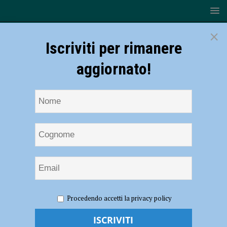
×
Iscriviti per rimanere
aggiornato!
HOME
NOTIZIE
ATTUALITÀ
Piacenza sciopero
Procedendo accetti la privacy policy
edili e metalmeccanici mercoledì 21 febbraio, contro le morti sul
lavoro.Presidio davanti alla Prefettura