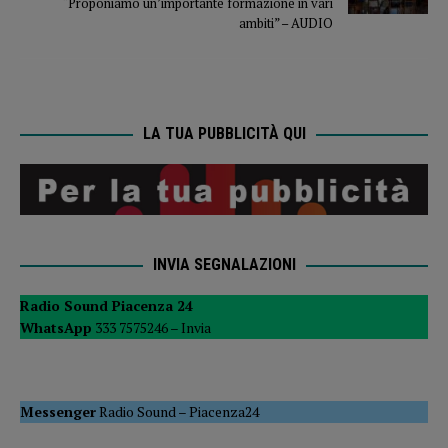
“Proponiamo un’importante formazione in vari
ambiti” – AUDIO
LA TUA PUBBLICITÀ QUI
INVIA SEGNALAZIONI
Radio Sound Piacenza 24
WhatsApp
333 7575246 –
Invia
Messenger
Radio Sound
–
Piacenza24