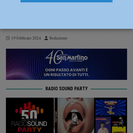
Piacenza sciopero edili e metalmeccanici
mercoledì 21 febbraio, contro le morti sul
lavoro.Presidio davanti alla Prefettura
19 Febbraio 2024
Redazione
RADIO SOUND PARTY