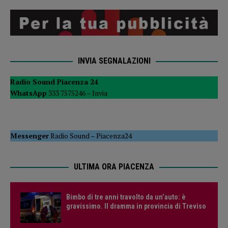
INVIA SEGNALAZIONI
Radio Sound Piacenza 24
WhatsApp
333 7575246 –
Invia
Messenger
Radio Sound
–
Piacenza24
ULTIMA ORA PIACENZA
Bimbo di tre anni travolto da un’auto: è
gravissimo. Il dramma in provincia di Treviso