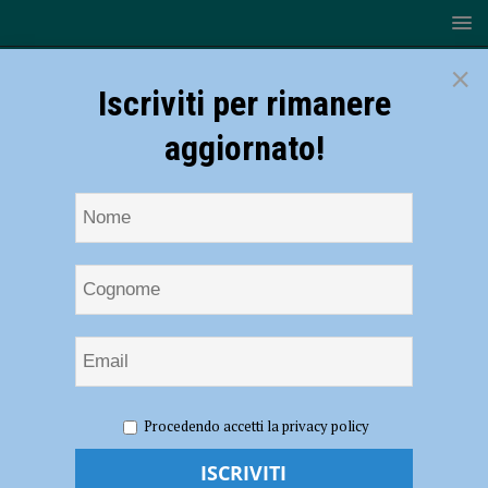
×
Iscriviti per rimanere
aggiornato!
HOME
NOTIZIE
ATTUALITÀ
Piacenza Wildlife
Procedendo accetti la privacy policy
Rescue Center, corso per aspiranti volontari il 15 e 22 febbraio
Piacenza Wildlife Rescue Center, corso