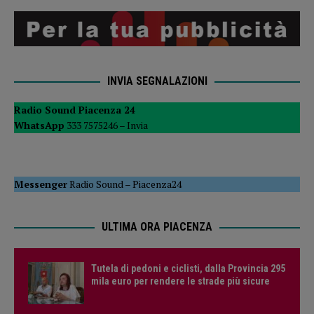
INVIA SEGNALAZIONI
Radio Sound Piacenza 24
WhatsApp
333 7575246 –
Invia
Messenger
Radio Sound
–
Piacenza24
ULTIMA ORA PIACENZA
Tutela di pedoni e ciclisti, dalla Provincia 295
mila euro per rendere le strade più sicure