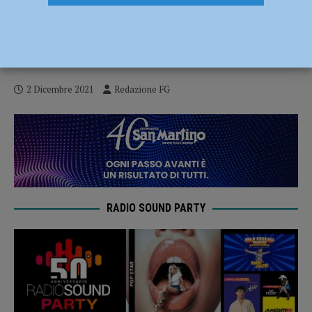
Piantati 52 nuovi platani in Via Tramello e
Maculani, Mancioppi: “Tutela e
valorizzazione del patrimonio arboreo”
2 Dicembre 2021
Redazione FG
RADIO SOUND PARTY