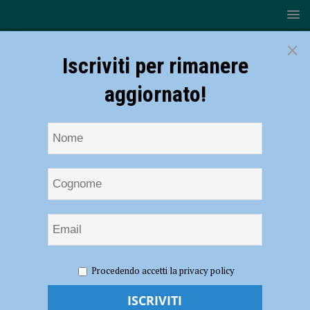
×
Iscriviti per rimanere
aggiornato!
HOME
NOTIZIE
ATTUALITÀ
Piantati 52 nuovi
Procedendo accetti la privacy policy
platani in Via Tramello e Maculani, Mancioppi: “Tutela e
valorizzazione del patrimonio arboreo”