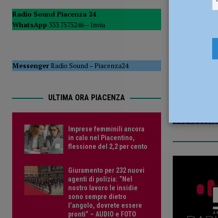
[ 5 Agosto 2026 ]
Savino Orazzo è un nuovo difensore de
Radio Sound Piacenza 24
WhatsApp
333 7575246 –
Invia
13 Settemb
Messenger
Radio Sound
–
Piacenza24
ULTIMA ORA PIACENZA
Imprese femminili ancora
in calo nel Piacentino,
flessione del 2,2 per cento
Giuramento per 232 nuovi
agenti di polizia: “Nel
nostro lavoro le insidie
sono sempre dietro
l’angolo, dovrete essere
pronti” – AUDIO e FOTO