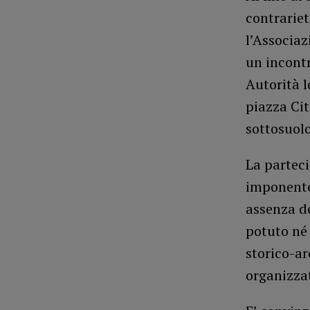
contrariet
l’Associaz
un incontr
Autorità l
piazza Cit
sottosuolo
La parteci
imponente 
assenza d
potuto né
storico-ar
organizzat