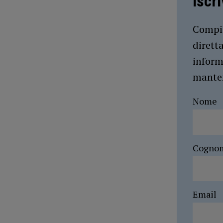
Iscr
Compil
dirett
inform
manten
Nome
Cogno
Email