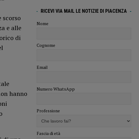
RICEVI VIA MAIL LE NOTIZIE DI PIACENZA
e scorso
Nome
a e alle
orico di
Cognome
el
Email
tale
Numero WhatsApp
 non hanno
oni
Professione
o
Fascia di età