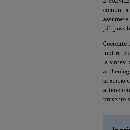
E’ convinz
comunità 
assumere l
più possib
Coerente c
inoltrato 
la sintesi
archeologi
auspicio c
attenzione
presente s