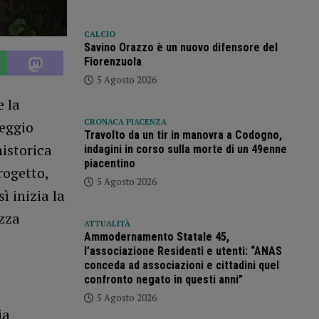
CALCIO
Savino Orazzo è un nuovo difensore del
Fiorenzuola
5 Agosto 2026
e la
CRONACA PIACENZA
heggio
Travolto da un tir in manovra a Codogno,
historica
indagini in corso sulla morte di un 49enne
piacentino
rogetto,
5 Agosto 2026
ì inizia la
azza
ATTUALITÀ
Ammodernamento Statale 45,
l’associazione Residenti e utenti: “ANAS
conceda ad associazioni e cittadini quel
confronto negato in questi anni”
5 Agosto 2026
ia