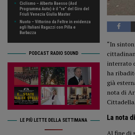
Ciclismo – Alberto Baesso (Asd
Programma Auto) è il “re” del Giro del
Friuli Venezia Giulia Master
Nuoto – Vittorino da Feltre in evidenza
agli Italiani Ragazzi con Pilla e
Barbazza
“In sinton
cittadina
PODCAST RADIO SOUND
interrato 
ha ribadit
già estern
nota di Ar
Cittadella
La nota d
LE PIÙ LETTE DELLA SETTIMANA
Al fine di