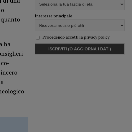
i di una
no
Interesse principale
i quanto
Procedendo accetti la privacy policy
a ha
nsiglieri
ico-
sincero
ta
cheologico