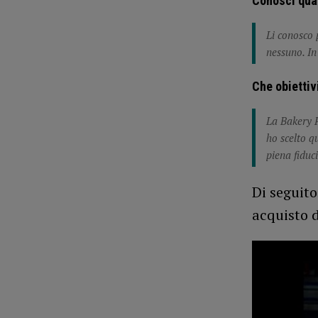
Conosci qua
Li conosco 
nessuno. In
Che obiettiv
La Bakery P
ho scelto q
piena fiduc
Di seguito
acquisto 