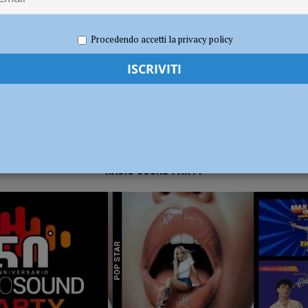
2020
Tommaso Cagnoni
Basket
,
Sport
dI): “Verificare subito la situazione nella provincia di Piacenza”
POLITICA
Procedendo accetti la privacy policy
RADIO SOUND PARTY