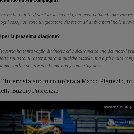
lche tuo nuovo compagno?
perché ho potuto sfidarli da avversario, ma personalmente non conosc
 ogni caso, non sono un giocatore che fatica ad ambientarsi nelle nuov
i per la prossima stagione?
iacenza ha tanta voglia di vincere ed è sicuramente uno dei motivi prin
uesta squadra. Il roster manca di qualche tassello, ma è già molto comp
ia nel coach e nel presidente per una grande stagione.
 l’intervista audio completa a Marco Planezio, n
della Bakery Piacenza: