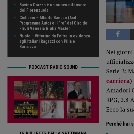
Savino Orazzo è un nuovo difensore
del Fiorenzuola
Ciclismo – Alberto Baesso (Asd
Programma Auto) è il “re” del Giro del
Friuli Venezia Giulia Master
Nuoto – Vittorino da Feltre in evidenza
agli Italiani Ragazzi con Pilla e
Barbazza
Nei giorni
ufficializ
PODCAST RADIO SOUND
Serie B: M
carriera
)
Amadori C
RPG, 2.8 
Ecco la su
Perché hai 
LE PIÙ LETTE DELLA SETTIMANA