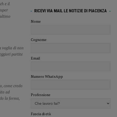
h e il
super
RICEVI VIA MAIL LE NOTIZIE DI PIACENZA
’ultimo
Nome
Cognome
a voglia di non
ggiori partite
Email
Numero WhatsApp
po, come credo
ito ad
Professione
do la forma,
Fascia di età