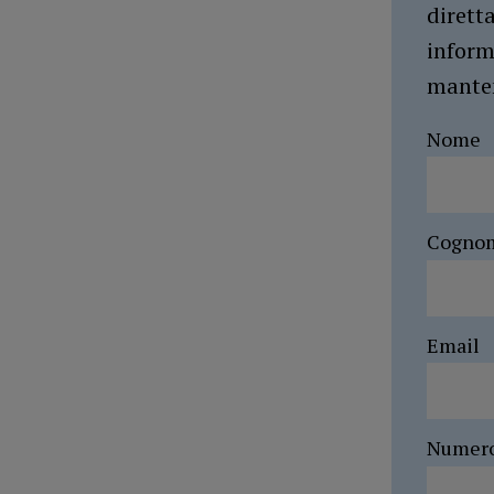
dirett
inform
manten
Nome
Cogno
Email
Numer