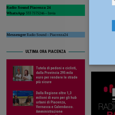
30 Giugno 
POLITICA
Radio Sound Piacenza 24
WhatsApp
333 7575246 –
Invia
[ 5 Agosto 2026 ]
Caldo estremo e asili nido, Tagliaferri (F
Messenger
Radio Sound
–
Piacenza24
ULTIMA ORA PIACENZA
Tutela di pedoni e ciclisti,
dalla Provincia 295 mila
euro per rendere le strade
più sicure
Dalla Regione oltre 1,3
milioni di euro per gli hub
urbani di Piacenza,
Vernasca e Calendasco.
Amministrazione