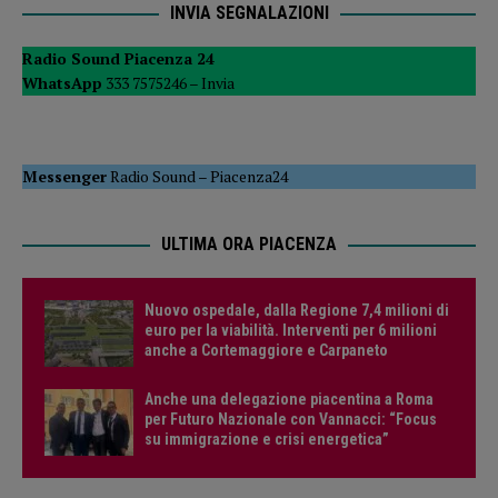
INVIA SEGNALAZIONI
Radio Sound Piacenza 24
WhatsApp
333 7575246 –
Invia
Messenger
Radio Sound
–
Piacenza24
ULTIMA ORA PIACENZA
Nuovo ospedale, dalla Regione 7,4 milioni di
euro per la viabilità. Interventi per 6 milioni
anche a Cortemaggiore e Carpaneto
Anche una delegazione piacentina a Roma
per Futuro Nazionale con Vannacci: “Focus
su immigrazione e crisi energetica”