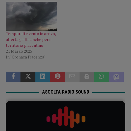
Temporali e vento in arrivo,
allerta gialla anche per il
territorio piacentino
21 Marzo 2025
In "Cronaca Piacenza"
ASCOLTA RADIO SOUND