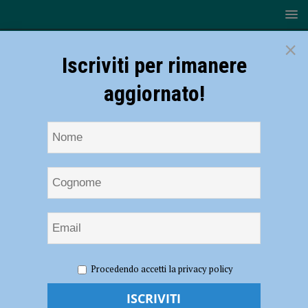
×
Iscriviti per rimanere
aggiornato!
HOME
NOTIZIE
ATTUALITÀ
Maltempo, previsti
Procedendo accetti la privacy policy
temporali anche sul Piacentino: allerta gialla
Maltempo, previsti temporali anche sul